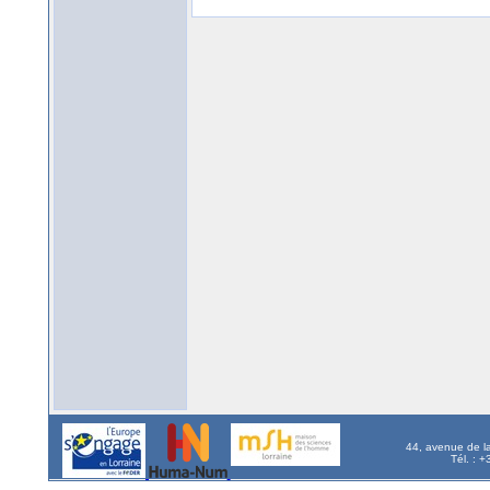
44, avenue de l
Tél. : 