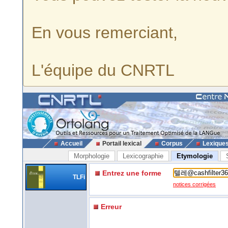
En vous remerciant,
L'équipe du CNRTL
Accueil
Portail lexical
Corpus
Lexique
Morphologie
Lexicographie
Etymologie
Entrez une forme
TLFi
notices corrigées
Erreur