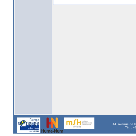
44, avenue de l
Tél. : 