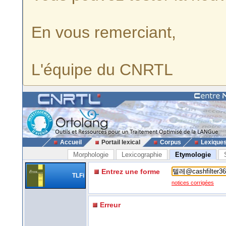
En vous remerciant,
L'équipe du CNRTL
Accueil
Portail lexical
Corpus
Lexique
Morphologie
Lexicographie
Etymologie
Entrez une forme
TLFi
notices corrigées
Erreur