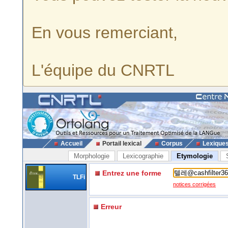
En vous remerciant,
L'équipe du CNRTL
Accueil
Portail lexical
Corpus
Lexique
Morphologie
Lexicographie
Etymologie
Entrez une forme
TLFi
notices corrigées
Erreur