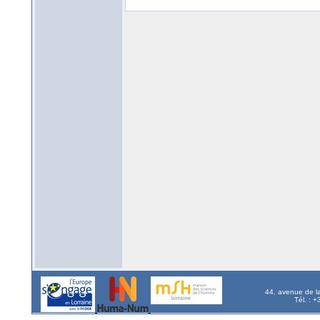
44, avenue de l
Tél. : 