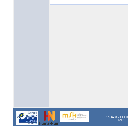
44, avenue de l
Tél. : 