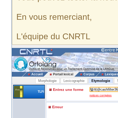
En vous remerciant,
L'équipe du CNRTL
Accueil
Portail lexical
Corpus
Lexique
Morphologie
Lexicographie
Etymologie
Entrez une forme
TLFi
notices corrigées
Erreur