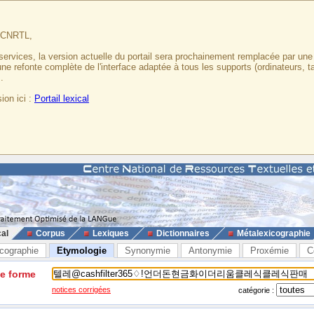
u CNRTL,
services, la version actuelle du portail sera prochainement remplacée par un
 une refonte complète de l'interface adaptée à tous les supports (ordinateurs, t
.
ion ici :
Portail lexical
cal
Corpus
Lexiques
Dictionnaires
Métalexicographie
cographie
Etymologie
Synonymie
Antonymie
Proxémie
C
ne forme
notices corrigées
catégorie :