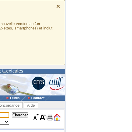
×
e nouvelle version au
1er
ablettes, smartphones) et inclut
Outils
Contact
oncordance
Aide