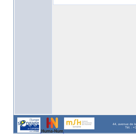
44, avenue de l
Tél. : 