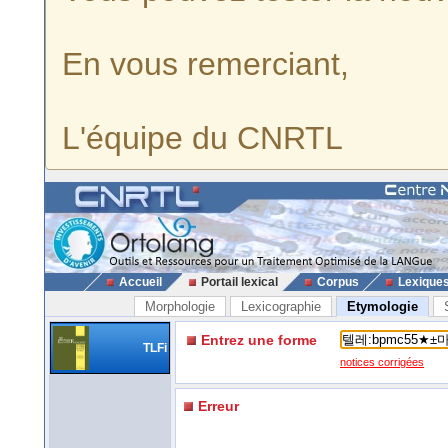
En vous remerciant,
L'équipe du CNRTL
Accueil
Portail lexical
Corpus
Lexique
Morphologie
Lexicographie
Etymologie
Entrez une forme
TLFi
notices corrigées
Erreur