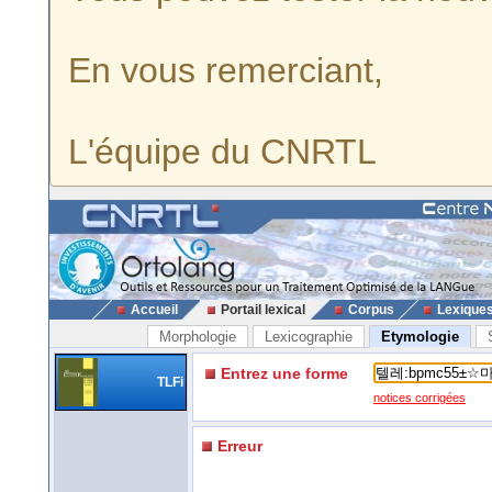
En vous remerciant,
L'équipe du CNRTL
Accueil
Portail lexical
Corpus
Lexique
Morphologie
Lexicographie
Etymologie
Entrez une forme
TLFi
notices corrigées
Erreur