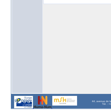
44, avenue de l
Tél. : 