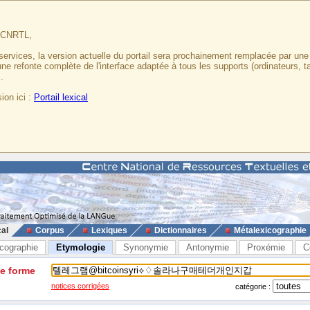
u CNRTL,
services, la version actuelle du portail sera prochainement remplacée par un
 une refonte complète de l'interface adaptée à tous les supports (ordinateurs, t
.
ion ici :
Portail lexical
cal
Corpus
Lexiques
Dictionnaires
Métalexicographie
cographie
Etymologie
Synonymie
Antonymie
Proxémie
C
ne forme
notices corrigées
catégorie :