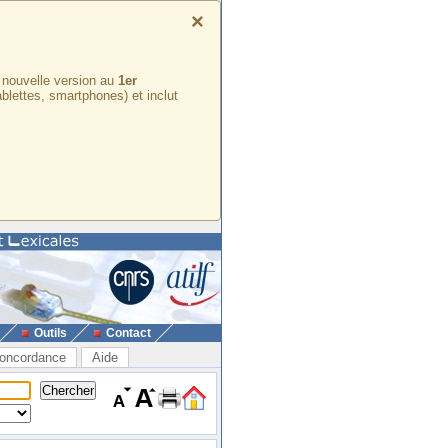
×
e nouvelle version au
1er
ablettes, smartphones) et inclut
Outils
Contact
oncordance
Aide