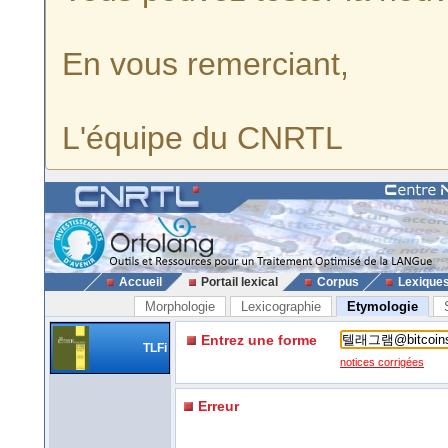
En vous remerciant,
L'équipe du CNRTL
Accueil
Portail lexical
Corpus
Lexique
Morphologie
Lexicographie
Etymologie
Entrez une forme
TLFi
notices corrigées
Erreur