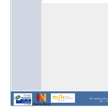
44, avenue de l
Tél. : 