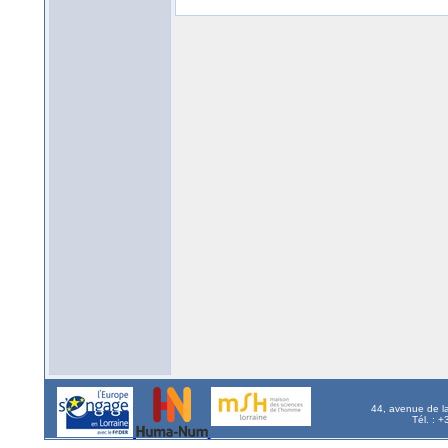
44, avenue de l
Tél. : 