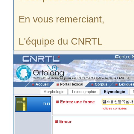
En vous remerciant,
L'équipe du CNRTL
Accueil
Portail lexical
Corpus
Lexique
Morphologie
Lexicographie
Etymologie
Entrez une forme
TLFi
notices corrigées
Erreur