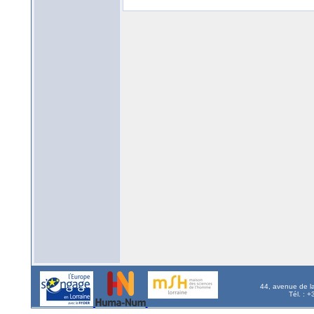
44, avenue de l
Tél. : 