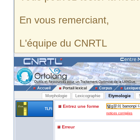
En vous remerciant,
L'équipe du CNRTL
Accueil
Portail lexical
Corpus
Lexique
Morphologie
Lexicographie
Etymologie
Entrez une forme
TLFi
notices corrigées
Erreur