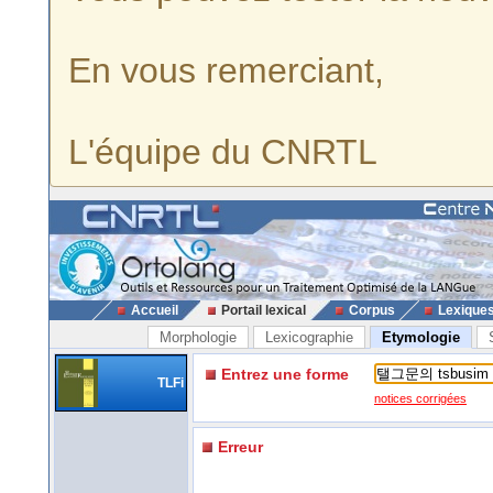
En vous remerciant,
L'équipe du CNRTL
Accueil
Portail lexical
Corpus
Lexique
Morphologie
Lexicographie
Etymologie
Entrez une forme
TLFi
notices corrigées
Erreur