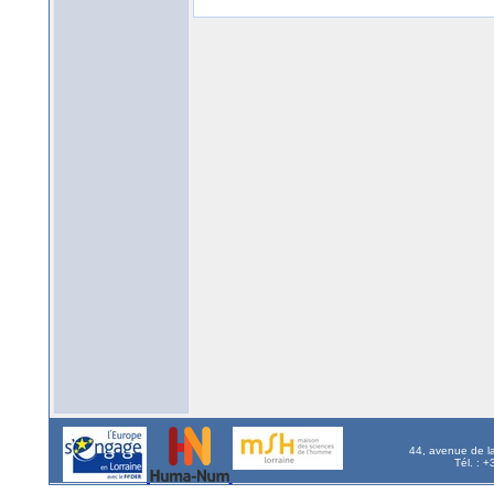
44, avenue de l
Tél. : 