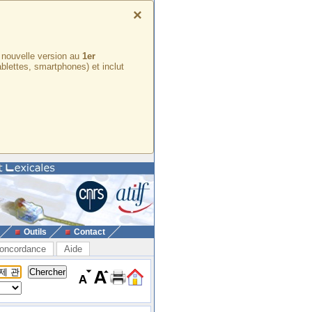
×
e nouvelle version au
1er
ablettes, smartphones) et inclut
Outils
Contact
oncordance
Aide