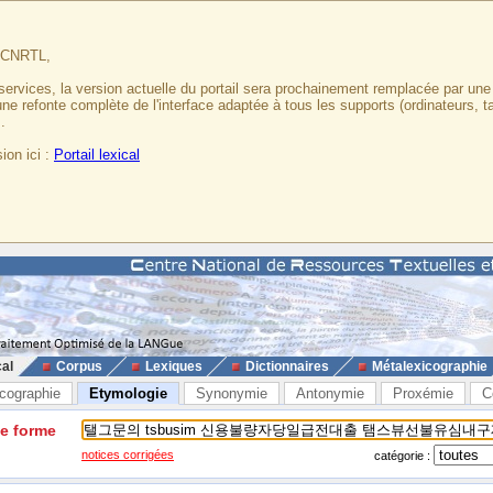
u CNRTL,
services, la version actuelle du portail sera prochainement remplacée par un
 une refonte complète de l'interface adaptée à tous les supports (ordinateurs, t
.
ion ici :
Portail lexical
cal
Corpus
Lexiques
Dictionnaires
Métalexicographie
cographie
Etymologie
Synonymie
Antonymie
Proxémie
C
ne forme
notices corrigées
catégorie :