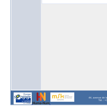
44, avenue de l
Tél. : 