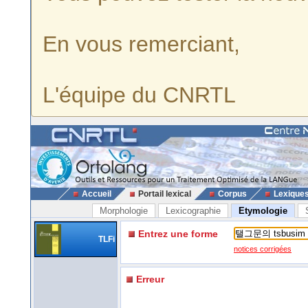
En vous remerciant,
L'équipe du CNRTL
Accueil
Portail lexical
Corpus
Lexique
Morphologie
Lexicographie
Etymologie
Entrez une forme
TLFi
notices corrigées
Erreur