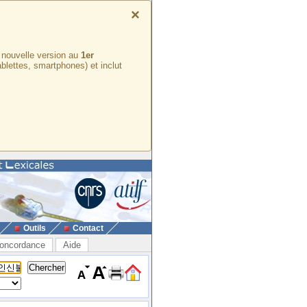
×
e nouvelle version au
1er
ablettes, smartphones) et inclut
Outils
Contact
oncordance
Aide