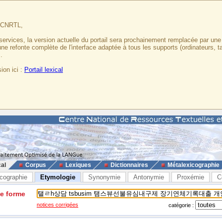
u CNRTL,
services, la version actuelle du portail sera prochainement remplacée par un
 une refonte complète de l'interface adaptée à tous les supports (ordinateurs, t
.
ion ici :
Portail lexical
cal
Corpus
Lexiques
Dictionnaires
Métalexicographie
cographie
Etymologie
Synonymie
Antonymie
Proxémie
C
ne forme
notices corrigées
catégorie :