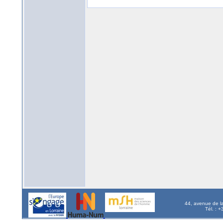
44, avenue de l
Tél. : 