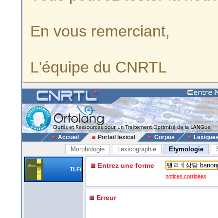
En vous remerciant,
L'équipe du CNRTL
Accueil
Portail lexical
Corpus
Lexique
Morphologie
Lexicographie
Etymologie
Entrez une forme
TLFi
notices corrigées
Erreur