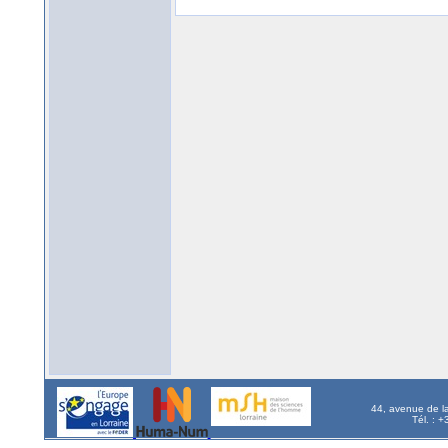
44, avenue de l
Tél. : 