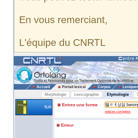
En vous remerciant,
L'équipe du CNRTL
Accueil
Portail lexical
Corpus
Lexique
Morphologie
Lexicographie
Etymologie
Entrez une forme
TLFi
notices corrigées
Erreur