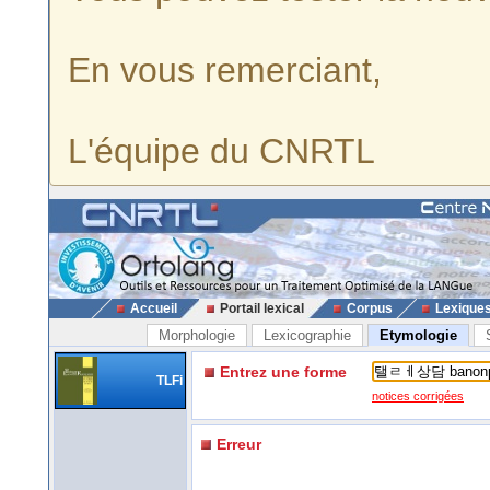
En vous remerciant,
L'équipe du CNRTL
Accueil
Portail lexical
Corpus
Lexique
Morphologie
Lexicographie
Etymologie
Entrez une forme
TLFi
notices corrigées
Erreur