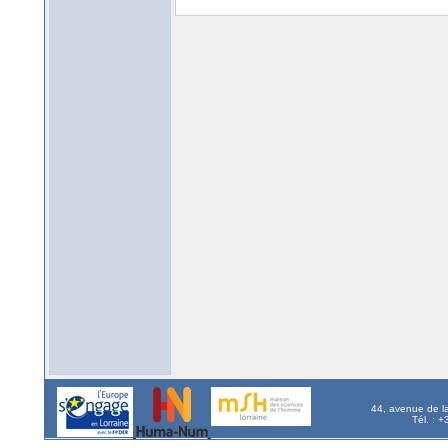
44, avenue de l
Tél. : 