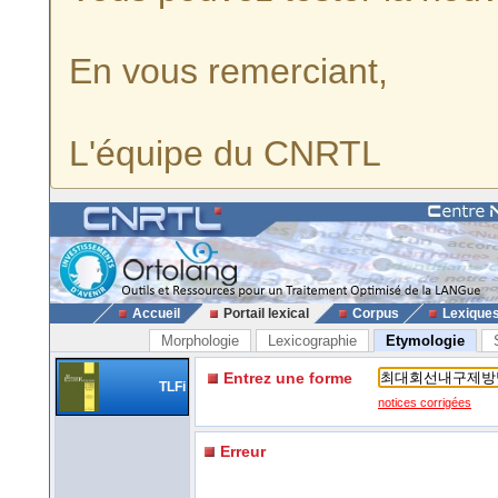
En vous remerciant,
L'équipe du CNRTL
Accueil
Portail lexical
Corpus
Lexique
Morphologie
Lexicographie
Etymologie
Entrez une forme
TLFi
notices corrigées
Erreur