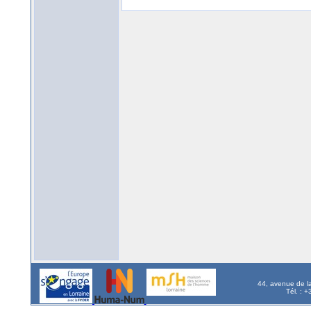
44, avenue de l
Tél. : 