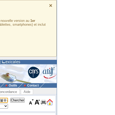
×
e nouvelle version au
1er
ablettes, smartphones) et inclut
Outils
Contact
oncordance
Aide