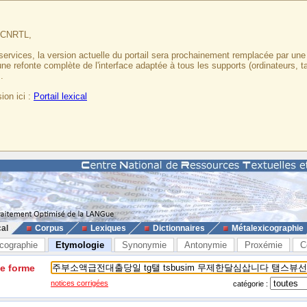
u CNRTL,
services, la version actuelle du portail sera prochainement remplacée par un
 une refonte complète de l'interface adaptée à tous les supports (ordinateurs, t
.
ion ici :
Portail lexical
cal
Corpus
Lexiques
Dictionnaires
Métalexicographie
cographie
Etymologie
Synonymie
Antonymie
Proxémie
C
ne forme
notices corrigées
catégorie :