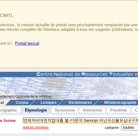
u CNRTL,
services, la version actuelle du portail sera prochainement remplacée par un
 une refonte complète de l'interface adaptée à tous les supports (ordinateurs, t
.
ion ici :
Portail lexical
cal
Corpus
Lexiques
Dictionnaires
Métalexicographie
cographie
Etymologie
Synonymie
Antonymie
Proxémie
C
ne forme
notices corrigées
catégorie :