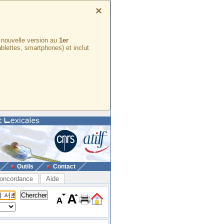
×
e nouvelle version au
1er
ablettes, smartphones) et inclut
Outils
Contact
oncordance
Aide