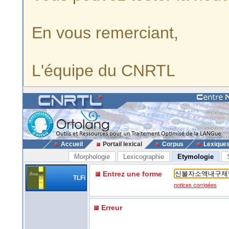
En vous remerciant,
L'équipe du CNRTL
Accueil
Portail lexical
Corpus
Lexique
Morphologie
Lexicographie
Etymologie
Entrez une forme
TLFi
notices corrigées
Erreur