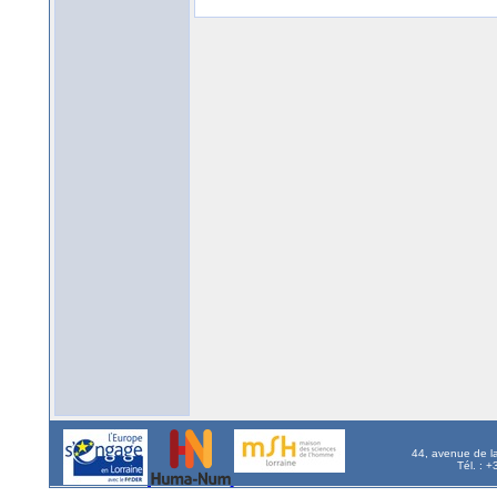
44, avenue de l
Tél. : 