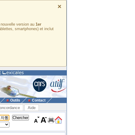
×
e nouvelle version au
1er
ablettes, smartphones) et inclut
Outils
Contact
oncordance
Aide