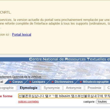
u CNRTL,
services, la version actuelle du portail sera prochainement remplacée par un
 une refonte complète de l'interface adaptée à tous les supports (ordinateurs, t
.
ion ici :
Portail lexical
cal
Corpus
Lexiques
Dictionnaires
Métalexicographie
cographie
Etymologie
Synonymie
Antonymie
Proxémie
C
ne forme
notices corrigées
catégorie :