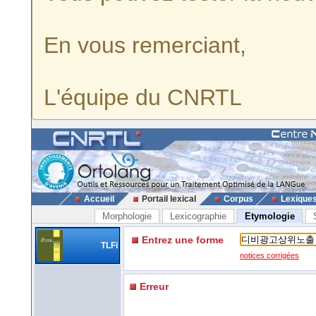
En vous remerciant,
L'équipe du CNRTL
Accueil
Portail lexical
Corpus
Lexique
Morphologie
Lexicographie
Etymologie
Entrez une forme
TLFi
notices corrigées
Erreur