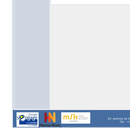
44, avenue de l
Tél. : 