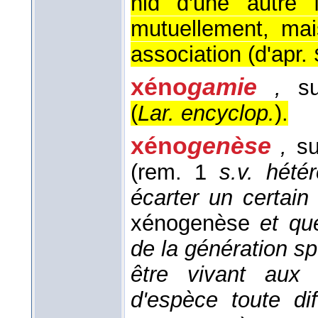
nid d'une autre 
mutuellement, ma
association (
d'apr.
xéno
gamie
,
su
(
Lar. encyclop.
).
xéno
genèse
,
su
(rem. 1
s.v. hété
écarter un certain
xénogenèse
et qu
de la génération sp
être vivant aux 
d'espèce toute dif