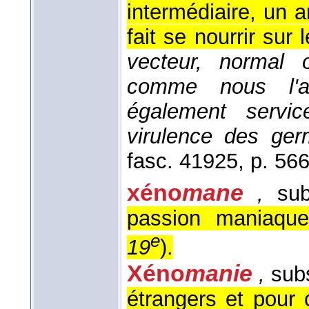
intermédiaire, un 
fait se nourrir sur
vecteur, normal o
comme nous l'
également servi
virulence des ge
fasc. 4
1925
, p. 566
xéno
mane
,
subs
passion maniaque
e
19
).
Xéno
manie
,
subs
étrangers et pour c