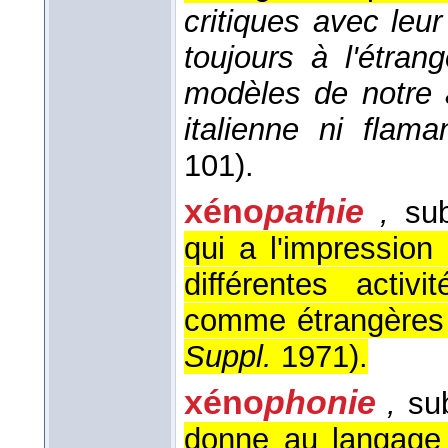
critiques avec le
toujours à l'étran
modèles de notre a
italienne ni flama
101).
xéno
pathie
,
sub
qui a l'impression
différentes activ
comme étrangères à
Suppl.
1971
).
xéno
phonie
,
sub
donne au langage 