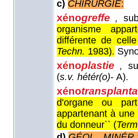
c)
CHIRURGIE
:
xéno
greffe
,
sub
organisme appar
différente de cell
Techn.
1983
).
Syn
xéno
plastie
,
su
(
s.v. hétér(o)-
A).
xéno
transplanta
d'organe ou par
appartenant à une 
du donneur`` (
Term
d)
GÉOL., MINÉR.