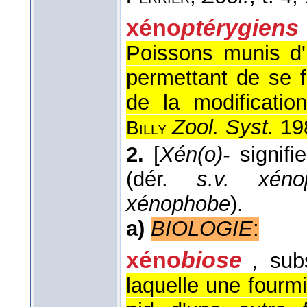
xéno
ptérygiens
Poissons munis d'
permettant de se fi
de la modificatio
Zool. Syst.
19
Billy
2.
[
Xén(o)-
signifie
(dér.
s.v. xénop
xénophobe
).
a)
BIOLOGIE
:
xéno
biose
,
subs
laquelle une fourm