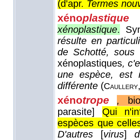
(
d'apr.
Termes nouv
xéno
plastiqu
xénoplastique
.
Sy
résulte en particu
de Schotté, sous 
xénoplastiques
, c'
une espèce, est 
différente
(
Caullery
xéno
trope
,
bio
parasite]
Qui n'i
espèces que celles
D'autres
[
virus
]
d