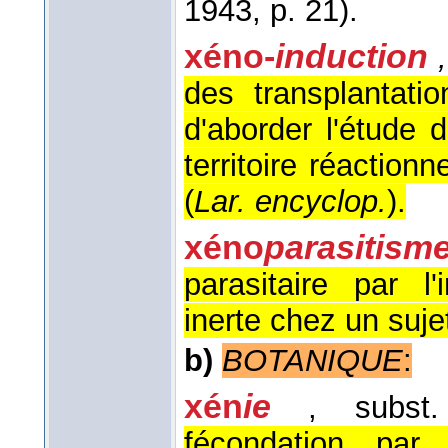
1943
, p. 21).
xéno-
induction
,
des transplantati
d'aborder l'étude 
territoire réactionn
(
Lar. encyclop.
).
xéno
parasitism
parasitaire par l
inerte chez un sujet
b)
BOTANIQUE
:
xén
ie
, subst
fécondation par 