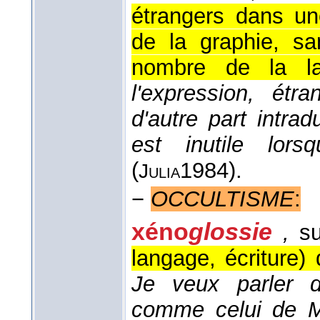
étrangers dans un
de la graphie, s
nombre de la la
l'expression, étr
d'autre part intrad
est inutile lorsq
(
1984
).
Julia
−
OCCULTISME
:
xéno
glossie
,
su
langage, écriture
Je veux parler d
comme celui de M