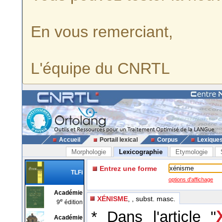
En vous remerciant,
L'équipe du CNRTL
Accueil
Portail lexical
Corpus
Lexique
Morphologie
Lexicographie
Etymologie
Entrez une forme
TLFi
options d'affichage
Académie
XÉNISME
, , subst. masc.
e
9
édition
* Dans l'article "
Académie