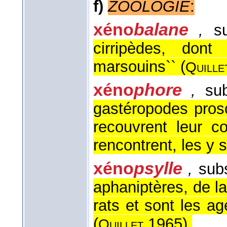
f)
ZOOLOGIE
:
xéno
balane
,
su
cirripèdes, dont
marsouins`` (
Quille
xéno
phore
,
sub
gastéropodes pros
recouvrent leur co
rencontrent, les y 
xéno
psylle
,
subs
aphaniptères, de la
rats et sont les a
(
1965
).
Quillet