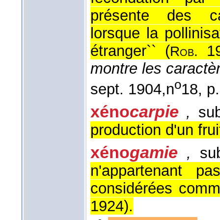
présente des ca
lorsque la pollinis
étranger`` (
19
Rob.
montre les caractè
o
sept. 1904,
n
18, p
xéno
carpie
,
sub
production d'un fruit
xéno
gamie
,
sub
n'appartenant pa
considérées comme
1924
).