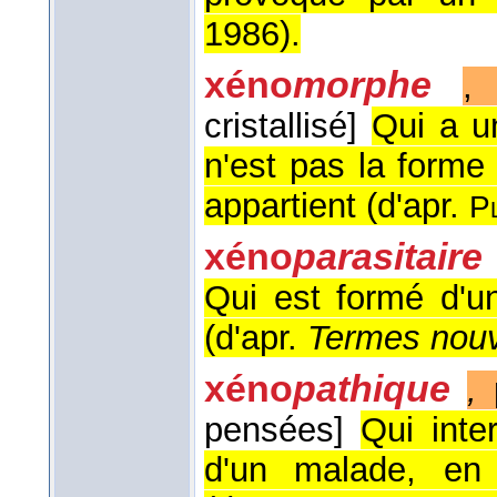
1986
).
xéno
morphe
, 
cristallisé]
Qui a u
n'est pas la forme c
appartient (
d'apr.
Pl
xéno
parasitair
Qui est formé d'un
(
d'apr.
Termes nouv
xéno
pathique
,
p
pensées]
Qui inte
d'un malade, en 