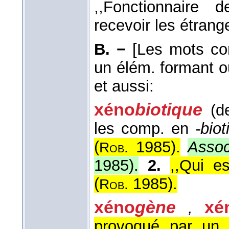
,,Fonctionnaire 
recevoir les étrange
B. −
[Les mots con
un élém. formant o
et aussi:
xéno
biotique
(d
les comp. en
-biot
(
1985
).
Assoc
Rob.
1985
).
2.
,,Qui e
(
1985
).
Rob.
xéno
gène
xé
,
provoqué par un c