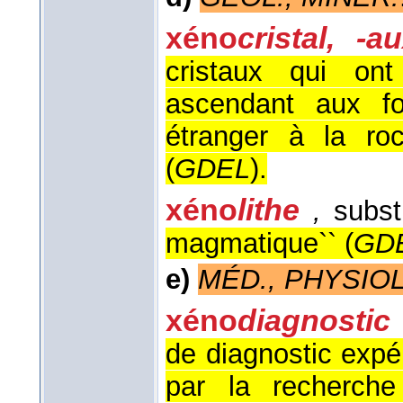
xéno
cristal, -a
cristaux qui on
ascendant aux for
étranger à la roc
(
GDEL
).
xéno
lithe
,
subst
magmatique`` (
GD
e)
MÉD., PHYSIOL
xéno
diagnostic
de diagnostic expé
par la recherche