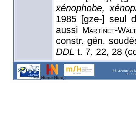
xénophobe, xénop
1985 [gze-] seul
aussi
-
Martinet
Walt
constr. gén. soud
DDL
t. 7, 22, 28 (c
44, avenue de l
Tél. : 