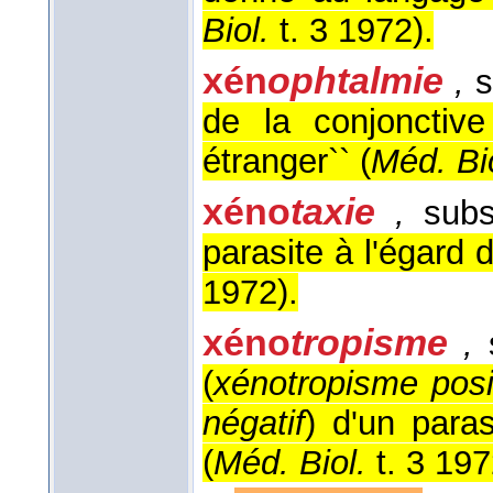
Biol.
t. 3 1972
).
xén
ophtalmie
,
s
de la conjonctiv
étranger`` (
Méd. Bi
xéno
taxie
,
subs
parasite à l'égard 
1972
).
xéno
tropisme
,
s
(
xénotropisme posit
négatif
) d'un paras
(
Méd. Biol.
t. 3 19