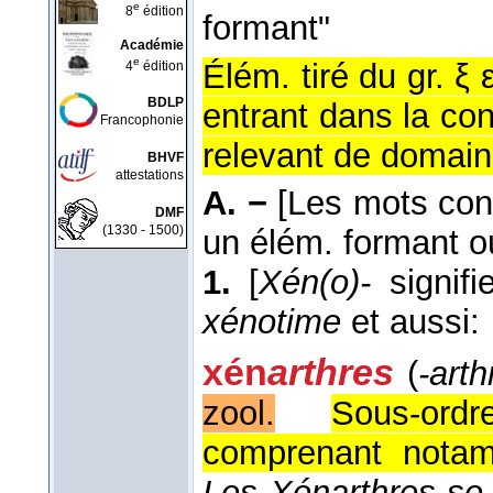
e
8
édition
formant"
Académie
e
Élém. tiré du gr. ξ 
4
édition
BDLP
entrant dans la co
Francophonie
relevant de domain
BHVF
attestations
A. −
[Les mots cons
DMF
(1330 - 1500)
un élém. formant o
1.
[
Xén(o)-
signifi
xénotime
et aussi:
xén
arthres
(
-arth
zool.
Sous-or
comprenant notamm
Les Xénarthres se 