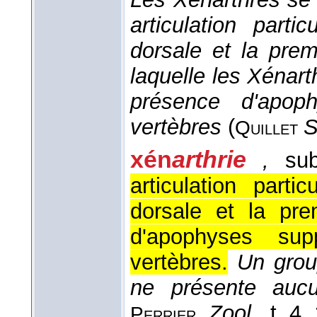
articulation parti
dorsale et la prem
laquelle les Xénart
présence d'apop
vertèbres
(
S
Quillet
xén
arthrie
,
sub
articulation parti
dorsale et la pre
d'apophyses su
vertèbres.
Un group
ne présente aucu
,
Zool.
, t. 4
,
Perrier