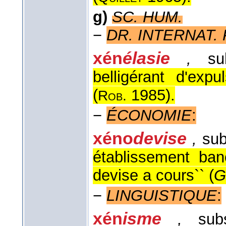
g)
SC. HUM.
−
DR. INTERNAT. 
xén
élasie
,
su
belligérant d'exp
(
1985
).
Rob.
−
ÉCONOMIE
:
xéno
devise
,
sub
établissement ban
devise a cours`` (
G
−
LINGUISTIQUE
:
xén
isme
,
subs