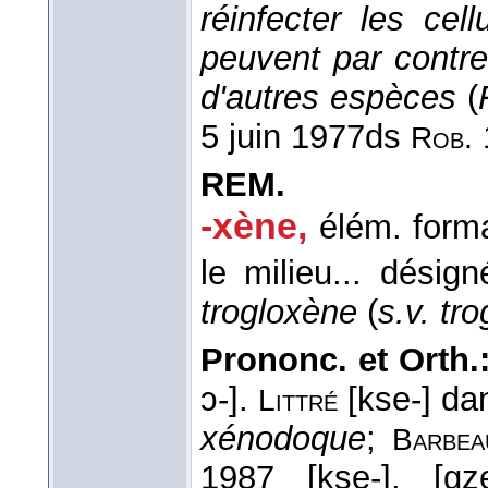
réinfecter les cel
peuvent par contre 
d'autres espèces
(
5 juin 1977
ds
Rob.
REM.
-xène
,
élém. form
le milieu... désig
trogloxène
(
s.v. tro
Prononc. et Orth.
ɔ-].
[kse-] da
Littré
xénodoque
;
Barbea
1987 [kse-], [g