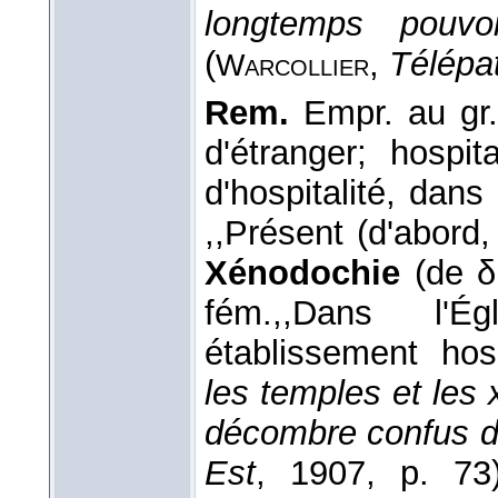
longtemps pouvoi
(
,
Télépa
Warcollier
Rem.
Empr. au gr
d'étranger; hospit
d'hospitalité, dans
,,Présent (d'abord,
Xénodochie
(de δ 
fém.,,Dans l'É
établissement hosp
les temples et les
décombre confus d
Est
, 1907, p. 7