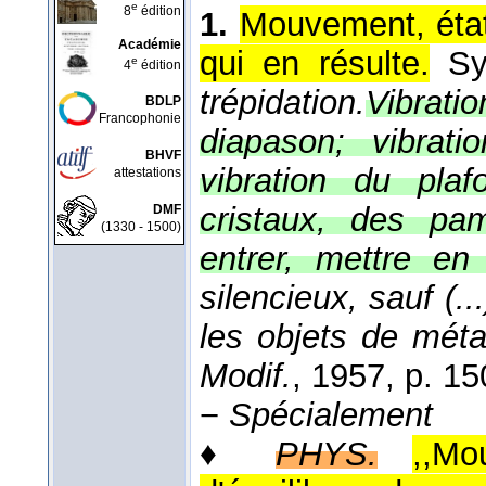
e
8
édition
1.
Mouvement, état 
Académie
qui en résulte.
S
e
4
édition
trépidation.
Vibrati
BDLP
Francophonie
diapason; vibrat
BHVF
vibration du plaf
attestations
cristaux, des pam
DMF
(1330 - 1500)
entrer, mettre en 
silencieux, sauf (..
les objets de méta
Modif.
, 1957
, p. 15
−
Spécialement
♦
PHYS.
,,Mo