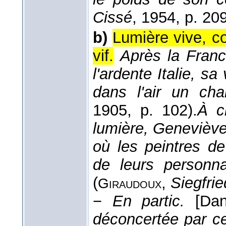
Cissé
, 1954
, p. 209
b)
Lumière vive, co
vif.
Après la France
l'ardente Italie, sa 
dans l'air un cha
1905
, p. 102).
À c
lumière, Geneviève
où les peintres de
de leurs personna
(
,
Siegfrie
Giraudoux
−
En partic.
[Da
déconcertée par ce