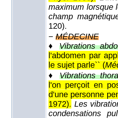
maximum lorsque le
champ magnétiqu
120).
−
MÉDECINE
♦
Vibrations abdo
l'abdomen par app
le sujet parle`` (
Méd
♦
Vibrations thor
l'on perçoit en po
d'une personne pend
1972
).
Les vibrati
condensations pu