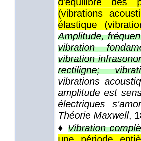
d'équilibre des p
(vibrations acous
élastique (vibrat
Amplitude, fréquen
vibration fondam
vibration infrasonor
rectiligne; vibra
vibrations acousti
amplitude est sens
électriques s'amo
Théorie Maxwell
, 
♦
Vibration complè
une période enti