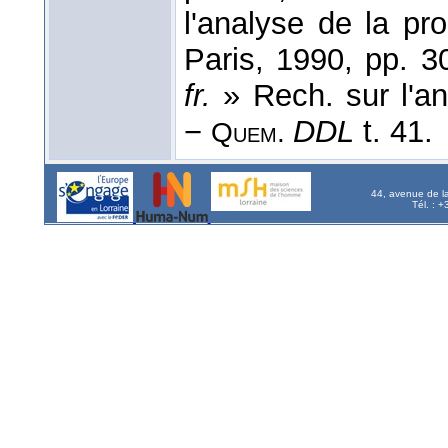
l'analyse de la pr
Paris, 1990, pp. 
fr.
» Rech. sur l'an
−
DDL
t. 41.
Quem.
44, avenue de l
Tél. : 