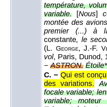
température, volum
variable.
[
Nous
]
c
montée des avions
premier (...) à
constante
, le sec
(
L.
, J.-F.
George
V
vol
, Paris, Dunod
,
−
ASTRON.
Étoile*
C. −
Qui est conçu
des variations.
Av
focale variable; len
variable; moteur 