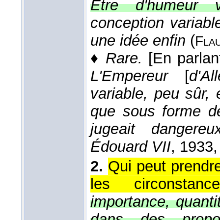
Être d'humeur va
conception variabl
une idée enfin
(
Flau
♦
Rare.
[En parlan
L'Empereur
[
d'Al
variable, peu sûr,
que sous forme de
jugeait dangere
Édouard VII
, 1933
,
2.
Qui peut prendre
les circonstance
importance, quantit
dans des proport