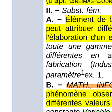
(
d'apr.
-
Greimas
Cour
II. −
Subst. fém.
A. −
Élément de b
peut attribuer dif
l'élaboration d'un
toute une gamme 
différentes en 
fabrication
(
Indus
1
paramètre
ex. 1.
B. −
MATH., INF
phénomène observ
différentes valeur
constante.
Variable