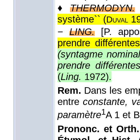
♦
THERMODYN.
système`` (
1
Duval
−
LING.
[P. app
prendre différentes
(syntagme nominal
prendre différente
(
Ling.
1972
).
Rem.
Dans les empl
entre
constante, va
1
paramètre
A 1 et B
Prononc. et Orth.