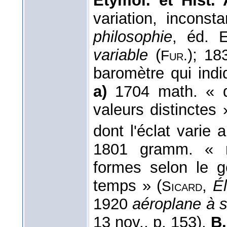
Étymol. et Hist.
variation, inconst
philosophie
, éd. 
variable
(
); 18
Fur.
baromètre qui indi
a)
1704 math. « qu
valeurs distinctes 
dont l'éclat varie
1801 gramm. « m
formes selon le g
temps » (
,
É
Sicard
1920
aéroplane à s
13 nov., p. 153).
B.