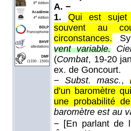
e
8
édition
A. −
Académie
1.
Qui est sujet
e
4
édition
souvent au co
BDLP
Francophonie
circonstances.
S
BHVF
vent variable.
Cie
attestations
(
Combat
, 19-20 ja
DMF
(1330 - 1500)
ex. de Goncourt.
−
Subst. masc.
,
d'un baromètre qu
une probabilité d
baromètre est au v
−
[En parlant de l'