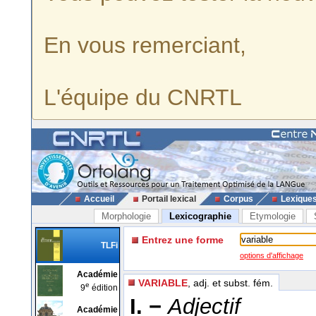
En vous remerciant,
L'équipe du CNRTL
Accueil
Portail lexical
Corpus
Lexique
Morphologie
Lexicographie
Etymologie
Entrez une forme
TLFi
options d'affichage
Académie
VARIABLE
, adj. et subst. fém.
e
9
édition
I. −
Adjectif
Académie