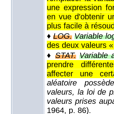
une expression fo
en vue d'obtenir 
plus facile à résoud
♦
LOG.
Variable lo
des deux valeurs « 
♦
STAT.
Variable a
prendre différen
affecter une certa
aléatoire possèd
valeurs, la loi de 
valeurs prises aup
1964
, p. 86).