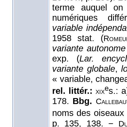
terme auquel on p
numériques diff
variable indépenda
1958 stat. (
Romeu
variante autonome
exp. (
Lar. encyc
variante globale
,
l
« variable, change
e
rel. littér.:
s.: 
xix
178.
Bbg.
Callebau
noms des oiseaux 
p. 135, 138. −
Du