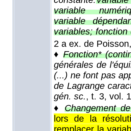
variable numéri
variable dépenda
variables; fonction
2 a ex. de Poisson
♦
Fonction* (conti
générales de l'équ
(...) ne font pas ap
de Lagrange caract
gén. sc.
, t. 3, vol. 
♦
Changement de 
lors de la résolu
remplacer la varia