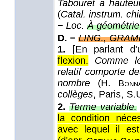
Tabouret à hauteur
(
Catal. instrum. chi
−
Loc.
À géométrie*
D. −
LING., GRAM
1.
[En parlant d'
flexion.
Comme le 
relatif comporte d
nombre
(
H.
Bonn
collèges
, Paris, S.
2.
Terme variable.
la condition néce
avec lequel il est