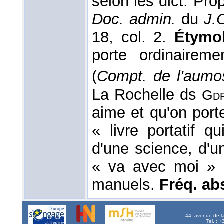
selon les dict. Prop
Doc. admin.
du
J.
18, col. 2.
Étymol
porte ordinaire
(
Compt. de l'aumo
La Rochelle ds
Gd
aime et qu'on port
« livre portatif q
d'une science, d'un
« va avec moi » qu
manuels.
Fréq. abs.
44, avenue de l
Tél. : 