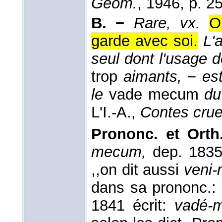
Géom.
, 1946
, p. 2
B. −
Rare, vx.
O
garde avec soi.
L'
seul dont l'usage 
trop
aimants,
−
es
le
vade mecum
du
L'I.-A.
,
Contes crue
Prononc. et Orth.
mecum,
dep. 183
,,on dit aussi
veni
dans sa prononc.:
1841 écrit:
vadé-