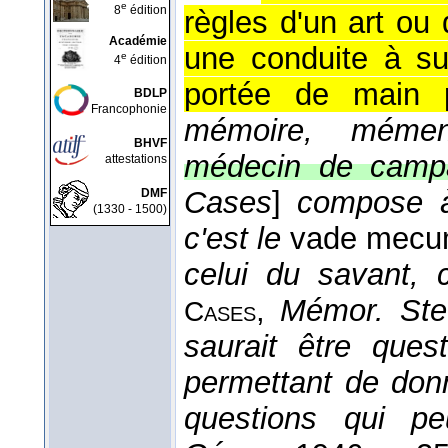
e
8
édition
règles d'un art ou
Académie
une conduite à su
e
4
édition
portée de main p
BDLP
Francophonie
mémoire, mément
BHVF
médecin de camp
attestations
Cases
]
compose à 
DMF
(1330 - 1500)
c'est le
vade mec
celui du savant,
,
Mémor. Ste
Cases
saurait être que
permettant de don
questions qui p