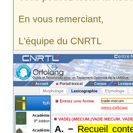
En vous remerciant,
L'équipe du CNRTL
Accueil
Portail lexical
Corpus
Lexique
Morphologie
Lexicographie
Etymologie
Entrez une forme
TLFi
options d'affichage
Académie
VADE(-)MECUM,(VADE MECUM, VAD
e
9
édition
A. −
Recueil cont
Académie