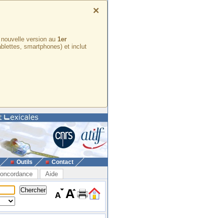
×
e nouvelle version au
1er
ablettes, smartphones) et inclut
Outils
Contact
oncordance
Aide