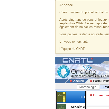
Annonce
Chers usagers du portail lexical d
Après vingt ans de bons et loyaux 
septembre 2026
. Celle-ci apporte
également de nouvelles ressources
Vous pouvez tester la nouvelle vers
En vous remerciant,
L'équipe du CNRTL
Accueil
Portail lexi
Morphologie
Lex
Entrez u
TLFi
Académie