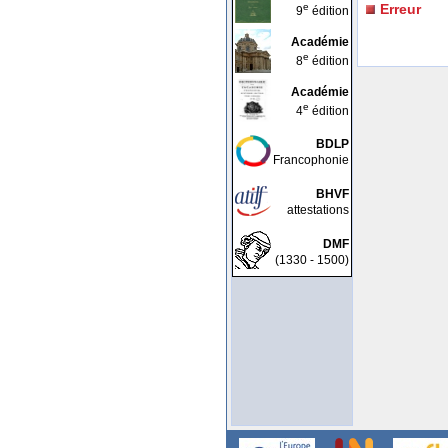
e
Erreur
9
édition
Académie
e
8
édition
Académie
e
4
édition
BDLP
Francophonie
BHVF
attestations
DMF
(1330 - 1500)