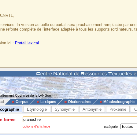
u CNRTL,
services, la version actuelle du portail sera prochainement remplacée par un
 une refonte complète de l'interface adaptée à tous les supports (ordinateurs, t
.
ion ici :
Portail lexical
cal
Corpus
Lexiques
Dictionnaires
Métalexicographie
icographie
Etymologie
Synonymie
Antonymie
Proxémie
C
ne forme
options d'affichage
catégorie :