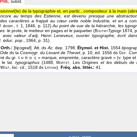
PHE
, subst.
sionnel(le) de la typographie et,
en partic.
, compositeur à la main (abr
 encore au temps des Estienne, est devenu presque une abstractio
des caractères a frappé au cœur cette noble industrie, et en a con
d. écon.
, t. 1
, 1846
, p. 112).
Au point de vue de la hiérarchie, les typo
es: le
prote,
le
metteur en pages
et le
paquetier (
Typogr.
1874
, p
Boutmy
 avec valeur d'adj.
Henri Leneveux, ouvrier typographe, écrit dan
t. éduc. pop.
, 1964
, p. 31).
Orth.:
[tipɔgʀaf]. Att. ds
Ac.
dep. 1798.
Étymol. et Hist.
1554
tipogra
,
Ode
ds la
Cosmogr. du Levant de Thevet
, p. 10, éd. 1556 ds
Com
Gdf.
mé du gr. τ υ π ο ́ ς « marque, empreinte, caractère gravé » (v.
type
e
le lat.
typographus
(1488,
,
Les Origines et les débuts de l
Mortet
s
,
loc. cit.
; 1518 ds
).
Fréq. abs. littér.:
41.
Wolf
Latham