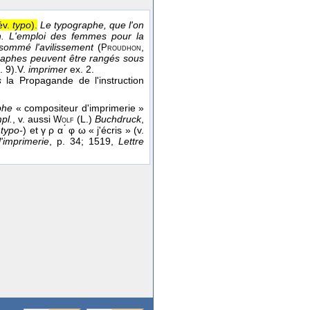
év.
typo
).
Le typographe, que l'on
n. L'emploi des femmes pour la
sommé l'avilissement
(
,
Proudhon
graphes peuvent être rangés sous
. 9).
V.
imprimer
ex. 2.
s
la Propagande de l'instruction
phe
« compositeur d'imprimerie »
pl.
, v. aussi
(L.)
Buchdruck
,
Wolf
t
typo-
) et γ ρ α ́ φ ω « j'écris » (v.
'imprimerie
, p. 34; 1519,
Lettre