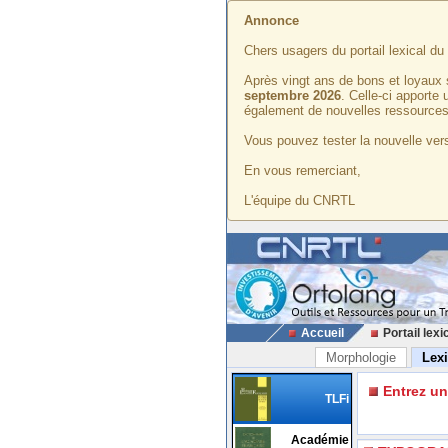
Annonce
Chers usagers du portail lexical d
Après vingt ans de bons et loyaux 
septembre 2026
. Celle-ci apporte
également de nouvelles ressources
Vous pouvez tester la nouvelle vers
En vous remerciant,
L'équipe du CNRTL
Accueil
Portail lexi
Morphologie
Lex
Entrez u
TLFi
Académie