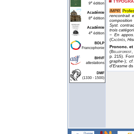
TYPOGRA
e
9
édition
IMPR.
Profes
Académie
rencontrait
e
8
édition
composition 
Syst. contra
Académie
trois catégori
e
4
édition
−
En appos.
(
,
His
Cacérès
BDLP
Prononc. et 
Francophonie
(
Belleforest
p. 215). For
BHVF
graphe-
);
cf.
attestations
d'Erasme
d
DMF
(1330 - 1500)