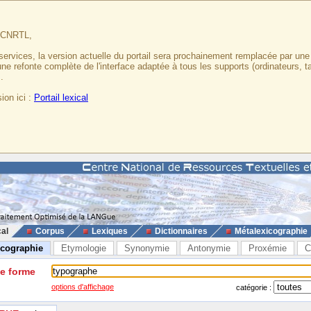
u CNRTL,
services, la version actuelle du portail sera prochainement remplacée par un
 une refonte complète de l'interface adaptée à tous les supports (ordinateurs, t
.
ion ici :
Portail lexical
cal
Corpus
Lexiques
Dictionnaires
Métalexicographie
icographie
Etymologie
Synonymie
Antonymie
Proxémie
C
ne forme
options d'affichage
catégorie :