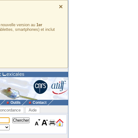
×
e nouvelle version au
1er
ablettes, smartphones) et inclut
Outils
Contact
oncordance
Aide