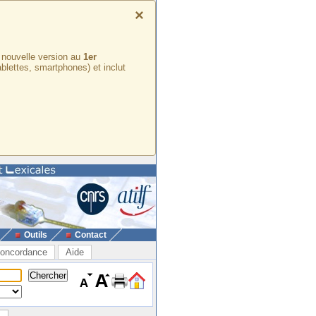
×
e nouvelle version au
1er
ablettes, smartphones) et inclut
Outils
Contact
oncordance
Aide