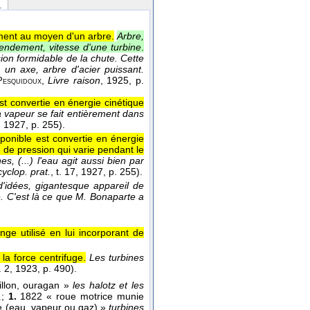
.
uvement au moyen d'un arbre.
Arbre,
rendement, vitesse d'une turbine
.
on formidable de la chute. Cette
un axe, arbre d'acier puissant.
,
Livre raison
, 1925
, p.
Pesquidoux
est convertie en énergie cinétique
a vapeur se fait entièrement dans
, 1927
, p. 255).
sponible est convertie en énergie
e de pression qui varie pendant le
s, (...) l'eau agit aussi bien par
yclop. prat.
, t. 17
, 1927
, p. 255).
 d'idées, gigantesque appareil de
e. C'est là ce que M. Bonaparte a
nge utilisé en lui incorporant de
la force centrifuge.
Les turbines
. 2
, 1923
, p. 490).
illon, ouragan »
les halotz et les
;
1.
1822 « roue motrice munie
.
uide (eau, vapeur ou gaz) »
turbines