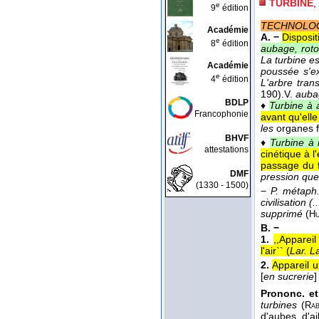
TURBINE
,
e
9
édition
TECHNOLO
Académie
A. −
Disposit
e
8
édition
aubage, roto
La turbine e
Académie
poussée s'ex
e
4
édition
L'arbre tran
190).
V.
auba
BDLP
♦
Turbine à 
Francophonie
avant qu'elle
les
organes 
BHVF
♦
Turbine à 
attestations
cinétique à l
passage du f
DMF
pression que 
(1330 - 1500)
−
P. métaph
civilisation 
supprimé
(
H
B. −
1.
,,Apparei
l'air`` (
Lar. La
2.
Appareil u
[
en sucrerie
]
Prononc. et
turbines
(
Rab
d'aubes, d'ai