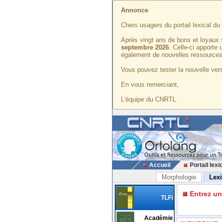
Annonce
Chers usagers du portail lexical d
Après vingt ans de bons et loyaux 
septembre 2026
. Celle-ci apporte
également de nouvelles ressources
Vous pouvez tester la nouvelle vers
En vous remerciant,
L'équipe du CNRTL
Accueil
Portail lexi
Morphologie
Lex
Entrez u
TLFi
Académie