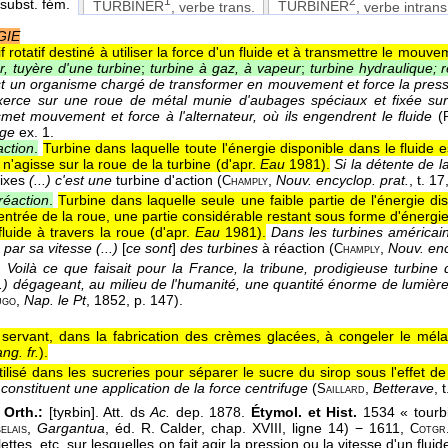
1
2
 subst. fém.
TURBINER
, verbe trans.
TURBINER
, verbe intrans
GIE
if rotatif destiné à utiliser la force d'un fluide et à transmettre le mo
r, tuyère d'une turbine
;
turbine à gaz, à vapeur
;
turbine hydraulique; 
st un organisme chargé de transformer en mouvement et force la pressi
erce sur une roue de métal munie d'aubages spéciaux et fixée sur 
smet mouvement et force à l'alternateur, où ils engendrent le fluide
(
ge
ex. 1.
action
.
Turbine dans laquelle toute l'énergie disponible dans le fluide 
 n'agisse sur la roue de la turbine (
d'apr.
Eau
1981
).
Si la détente de l
fixes
(...) c'est une
turbine
d'action (
,
Nouv. encyclop. prat.
, t. 17
Champly
réaction
.
Turbine dans laquelle seule une faible partie de l'énergie di
'entrée de la roue, une partie considérable restant sous forme d'énergi
luide à travers la roue (
d'apr.
Eau
1981
).
Dans les turbines américaine
par sa vitesse (...)
[
ce sont
]
des turbines
à réaction (
,
Nouv. enc
Champly
.
Voilà ce que faisait pour la France, la tribune, prodigieuse turbine
(...) dégageant, au milieu de l'humanité, une quantité énorme de lumièr
,
Nap. le Pt
, 1852
, p. 147).
ugo
l servant, dans la fabrication des crèmes glacées, à congeler le méla
ng. fr.
).
tilisé dans les sucreries pour séparer le sucre du sirop sous l'effet de 
constituent une application de la force centrifuge
(
,
Betterave
, t
Saillard
 Orth.:
[tyʀbin]. Att. ds
Ac.
dep. 1878.
Étymol. et Hist.
1534 « tourb
,
Gargantua
, éd. R. Calder, chap. XVIII, ligne 14) − 1611,
elais
Cotgr
lettes, etc. sur lesquelles on fait agir la pression ou la vitesse d'un fl