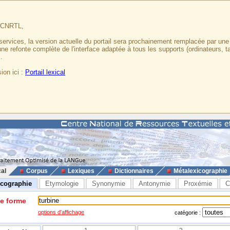
u CNRTL,
services, la version actuelle du portail sera prochainement remplacée par un
 une refonte complète de l'interface adaptée à tous les supports (ordinateurs, t
.
ion ici :
Portail lexical
cal
Corpus
Lexiques
Dictionnaires
Métalexicographie
icographie
Etymologie
Synonymie
Antonymie
Proxémie
C
ne forme
options d'affichage
catégorie :