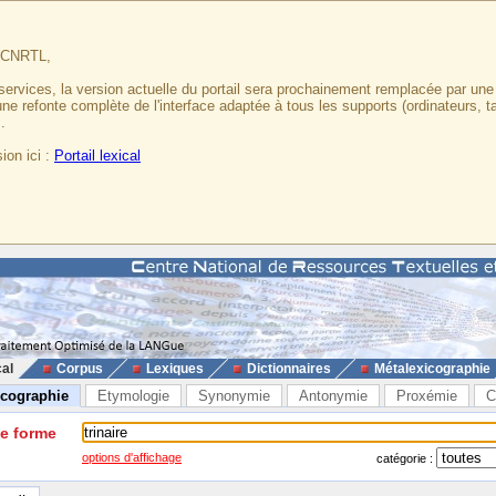
u CNRTL,
services, la version actuelle du portail sera prochainement remplacée par un
 une refonte complète de l'interface adaptée à tous les supports (ordinateurs, t
.
ion ici :
Portail lexical
cal
Corpus
Lexiques
Dictionnaires
Métalexicographie
icographie
Etymologie
Synonymie
Antonymie
Proxémie
C
ne forme
options d'affichage
catégorie :