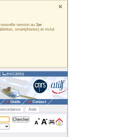
×
e nouvelle version au
1er
ablettes, smartphones) et inclut
Outils
Contact
oncordance
Aide