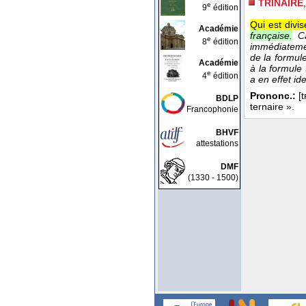
TRINAIRE
e
9
édition
Qui est divis
Académie
française.
C
e
8
édition
immédiatemen
de la formule 
Académie
à la formule 
e
4
édition
a en effet i
Prononc.:
[t
BDLP
ternaire ».
Francophonie
BHVF
attestations
DMF
(1330 - 1500)