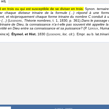
, adj.
é en trois ou qui est susceptible de se diviser en trois.
Synon.
ternaire
ar chaque diviseur trinaire de la formule (...) répond à une form
t, et réciproquement chaque forme trinaire du nombre C conduit à un
(...)
(
,
Théorie nombres
, t. 1
, 1830
, p. 361).
Dans le passage d
Legendre
trinaire de Dieu, la
connaissance
n'a-t-elle pas souvent été appelée la
dentité en Dieu entre sa connaissance et sa puissance?
(
P.
,
Huma
Leroux
ʀinε:ʀ].
Étymol. et Hist.
1830 (
,
loc. cit.
). Empr. au b. lat.
trinar
Legendre