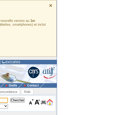
×
e nouvelle version au
1er
ablettes, smartphones) et inclut
Outils
Contact
oncordance
Aide