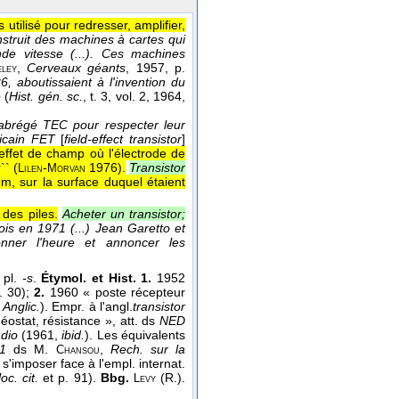
tilisé pour redresser, amplifier,
struit des machines à cartes qui
nde vitesse (...). Ces machines
,
Cerveaux géants
, 1957
, p.
ley
6, aboutissaient à l'invention du
e
(
Hist. gén. sc.
, t. 3, vol. 2
, 1964
,
 abrégé TEC pour respecter leur
ricain FET
[
field-effect transistor
]
 effet de champ où l'électrode de
` (
-
1976
).
Transistor
Lilen
Morvan
m, sur la surface duquel étaient
 des piles.
Acheter un transistor;
ois en 1971 (...) Jean Garetto et
onner l'heure et annoncer les
 pl.
-s
.
Étymol. et Hist. 1.
1952
. 30);
2.
1960 « poste récepteur
Anglic.
). Empr. à l'angl.
transistor
r
éostat, résistance », att. ds
NED
adio
(1961,
ibid.
). Les équivalents
1
ds M.
,
Rech. sur la
Chansou
s'imposer face à l'empl. internat.
loc. cit.
et p. 91).
Bbg.
(R.).
Levy