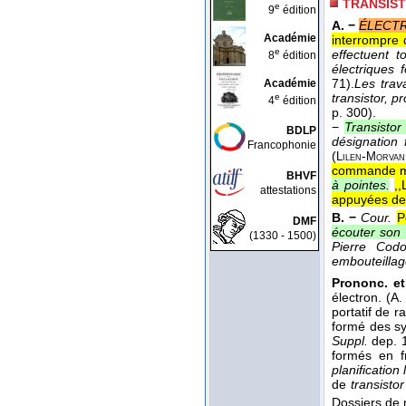
TRANSIS
e
9
édition
A. −
ÉLECT
Académie
interrompre d
e
effectuent t
8
édition
électriques 
71).
Les trava
Académie
transistor, p
e
4
édition
p. 300).
−
Transistor
BDLP
désignation 
Francophonie
(
-
Lilen
Morvan
commande mét
BHVF
à pointes.
,
attestations
appuyées deux
B. −
Cour.
P
DMF
écouter son t
(1330 - 1500)
Pierre Codo
embouteilla
Prononc. et
électron. (A
portatif de r
formé des sy
Suppl.
dep. 1
formés en f
planification 
de
transistor
Dossiers de