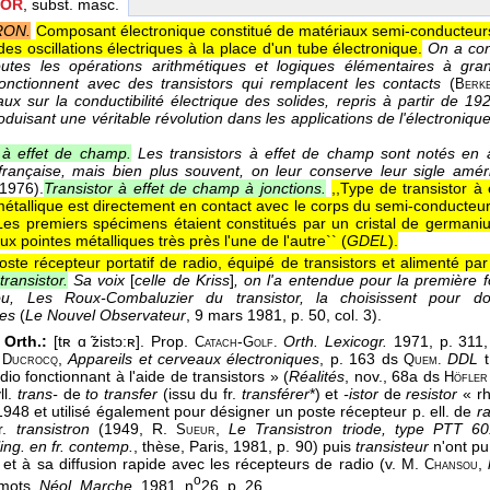
TOR
, subst. masc.
RON.
Composant électronique constitué de matériaux semi-conducteurs u
es oscillations électriques à la place d'un tube électronique.
On a con
outes les opérations arithmétiques et logiques élémentaires à gra
fonctionnent avec des transistors qui remplacent les contacts
(
Berke
ux sur la conductibilité électrique des solides, repris à partir de 192
roduisant une véritable révolution dans les applications de l'électroniqu
 à effet de champ.
Les transistors à effet de champ sont notés en
française, mais bien plus souvent, on leur conserve leur sigle amé
1976
).
Transistor à effet de champ à jonctions.
,,Type de transistor à
allique est directement en contact avec le corps du semi-conducteur`
,Les premiers spécimens étaient constitués par un cristal de germaniu
 pointes métalliques très près l'une de l'autre`` (
GDEL
).
oste récepteur portatif de radio, équipé de transistors et alimenté par
ransistor.
Sa voix
[
celle de Kriss
]
, on l'a entendue pour la première f
u, Les Roux-Combaluzier du transistor, la choisissent pour d
ges
(
Le Nouvel Observateur
, 9 mars 1981
, p. 50, col. 3).
 Orth.:
[tʀ ɑ ̃zistɔ:ʀ]. Prop.
-
Orth. Lexicogr.
1971, p. 311,
Catach
Golf.
.
,
Appareils et cerveaux électroniques
, p. 163 ds
DDL
t
Ducrocq
Quem.
adio fonctionnant à l'aide de transistors » (
Réalités
, nov., 68a ds
Höfle
ll.
trans-
de
to transfer
(issu du fr.
transférer
*) et
-istor
de
resistor
« rh
948 et utilisé également pour désigner un poste récepteur p. ell. de
r
r.
transistron
(1949, R.
,
Le Transistron triode, type PTT 60
Sueur
ling. en fr. contemp.
, thèse, Paris, 1981, p. 90) puis
transisteur
n'ont pu 
et à sa diffusion rapide avec les récepteurs de radio (v. M.
,
Chansou
o
 mots.
Néol. Marche.
1981, n
26, p. 26.