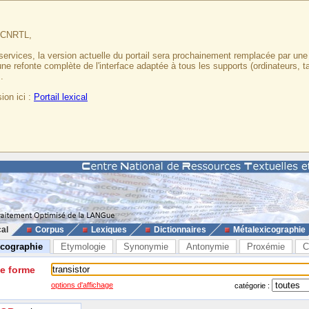
u CNRTL,
services, la version actuelle du portail sera prochainement remplacée par un
 une refonte complète de l'interface adaptée à tous les supports (ordinateurs, t
.
ion ici :
Portail lexical
cal
Corpus
Lexiques
Dictionnaires
Métalexicographie
icographie
Etymologie
Synonymie
Antonymie
Proxémie
C
ne forme
options d'affichage
catégorie :