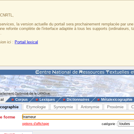
u CNRTL,
services, la version actuelle du portail sera prochainement remplacée par un
 une refonte complète de l'interface adaptée à tous les supports (ordinateurs, t
.
ion ici :
Portail lexical
cal
Corpus
Lexiques
Dictionnaires
Métalexicographie
icographie
Etymologie
Synonymie
Antonymie
Proxémie
C
ne forme
options d'affichage
catégorie :