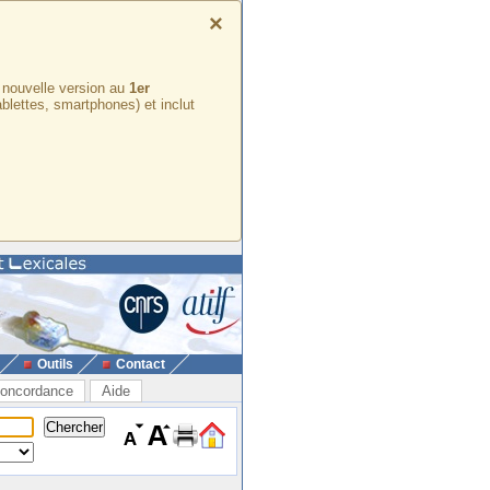
×
e nouvelle version au
1er
ablettes, smartphones) et inclut
Outils
Contact
oncordance
Aide