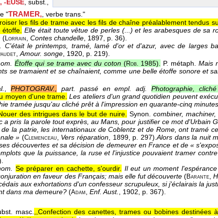
 -EUSE
, subst.,
TRAMER,
le "
, verbe trans."
roiser les fils de trame avec les fils de chaîne préalablement tendus 
 étoffe.
Elle était toute vêtue de perles (...) et les arabesques de sa 
n
(
,
Contes chandelle
, 1897
, p. 36).
Lorrain
.
C'était le printemps, tramé, lamé d'or et d'azur, avec de larges b
,
Amour. songe
, 1920
, p. 219).
audet
nom.
Étoffe qui se trame avec du coton
(
1985
).
P. métaph.
Mais n
Rob.
nts se tramaient et se chaînaient, comme une belle étoffe sonore et sa
l.
,
PHOTOGRAV.,
part. passé en empl. adj.
Photographie, cliché
au moyen d'une trame.
Les ateliers d'un grand quotidien peuvent exécu
hie tramée jusqu'au cliché prêt à l'impression en quarante-cinq minute
Nouer des intrigues dans le but de nuire.
Synon.
combiner, machiner, 
 a pris la parole tout exprès, au Mans, pour justifier ce mot d'Urbain 
 de la patrie, les internationaux de Coblentz et de Rome, ont tramé ce
onale »
(
,
Vers réparation
, 1899
, p. 297).
Alors dans la nuit m
Clemenceau
e ses découvertes et sa décision de demeurer en France et de « s'expo
mplots que la puissance, la ruse et l'injustice pouvaient tramer contre
).
nom.
Se préparer en cachette, s'ourdir.
Il eut un moment l'espéranc
conjuration en faveur des Français; mais elle fut découverte
(
,
H
Barante
e cédais aux exhortations d'un confesseur scrupuleux, si j'éclairais la ju
ent dans ma demeure?
(
,
Enf. Aust.
, 1902
, p. 367).
Adam
ubst. masc.
,,Confection des canettes, trames ou bobines destinées à