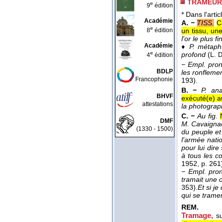
TRAMEUR,
e
9
édition
* Dans l'artic
Académie
A. −
TISS.
C
e
8
édition
un tissu, une
l'or le plus fi
Académie
♦
P. métaph
e
profond
(
L.
4
édition
D
−
Empl. pro
BDLP
les ronfleme
Francophonie
193).
B. −
P. ana
BHVF
exécuté(e) 
attestations
la photograp
C. −
Au fig.
DMF
M. Cavaignac
(1330 - 1500)
du peuple et
l'armée nati
pour lui dir
à tous les co
1952
, p. 261
−
Empl. pro
tramait une 
353).
Et si j
qui se tram
REM.
Tramage
,
s