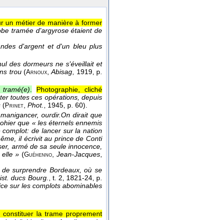
sur un métier de manière à former
robe tramée d'argyrose étaient de
andes d'argent et d'un bleu plus
ul des dormeurs ne s'éveillait et
ns trou
(
,
Abisag
, 1919
, p.
Arnoux
 tramé(e)
.
Photographie, cliché
ter toutes ces opérations, depuis
s
(
,
Phot.
, 1945
, p. 60).
Prinet
manigancer, ourdir.
On dirait que
Gohier que « les éternels ennemis
 complot: de lancer sur la nation
ême, il écrivit au prince de Conti
ser, armé de sa seule innocence,
 elle »
(
,
Jean-Jacques
,
Guéhenno
e de surprendre Bordeaux, où se
ist. ducs Bourg.
, t. 2
, 1821-24
, p.
stice sur les complots abominables
 constituer la trame proprement