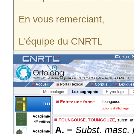
En vous remerciant,
L'équipe du CNRTL
Accueil
Portail lexical
Corpus
Lexique
Morphologie
Lexicographie
Etymologie
Entrez une forme
TLFi
options d'affichage
Académie
TOUNGOUSE, TOUNGOUZE
, subst. et
e
9
édition
A. −
Subst. masc. p
Académie