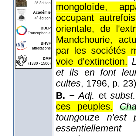
e
8
édition
mongoloïde, app
Académie
occupant autrefoi
e
4
édition
orientale, de l'ex
BDLP
Francophonie
Mandchourie, actu
BHVF
par les sociétés 
attestations
voie d'extinction.
DMF
(1330 - 1500)
et ils en font leur
cultes
, 1796
, p. 23)
B. −
Adj.
et
subst.
ces peuples.
Cha
toungouze n'est 
essentiellemen