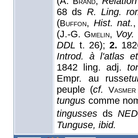
(A.
,
Relatio
Brand
68 ds
R. Ling. ro
(
,
Hist. nat.
,
Buffon
(J.-G.
,
Voy. 
Gmelin
DDL
t. 26);
2.
1826
Introd. à l'atlas 
1842 ling. adj.
to
Empr. au russe
t
peuple (
cf.
Vasmer
tungus
comme nom 
tingusses
ds
NED
Tunguse, ibid.