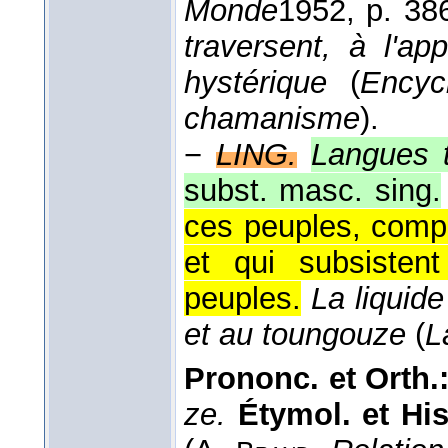
Monde
1952
, p. 38
traversent, à l'ap
hystérique
(
Encyc
chamanisme
).
−
LING.
Langues 
subst. masc. sing.
ces peuples, compr
et qui subsistent
peuples.
La liquide
et au toungouze
(
L
Prononc. et Orth.
ze.
Étymol. et His