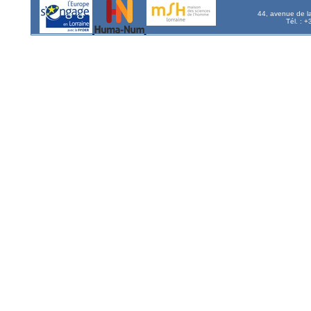
44, avenue de l
Tél. : 