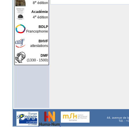
e
8
édition
Académie
e
4
édition
BDLP
Francophonie
BHVF
attestations
DMF
(1330 - 1500)
44, avenue de l
Tél. : 