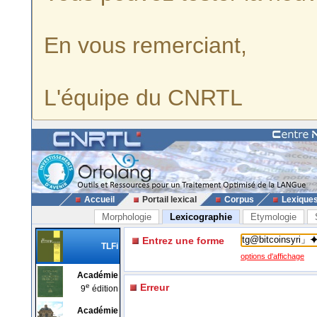
En vous remerciant,
L'équipe du CNRTL
Accueil
Portail lexical
Corpus
Lexique
Morphologie
Lexicographie
Etymologie
Entrez une forme
TLFi
options d'affichage
Académie
e
Erreur
9
édition
Académie