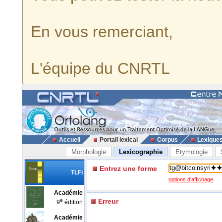
En vous remerciant,
L'équipe du CNRTL
Accueil
Portail lexical
Corpus
Lexique
Morphologie
Lexicographie
Etymologie
Entrez une forme
TLFi
options d'affichage
Académie
e
Erreur
9
édition
Académie