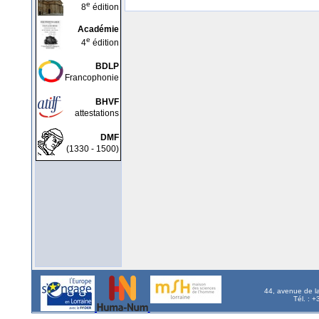
e
8
édition
Académie
e
4
édition
BDLP
Francophonie
BHVF
attestations
DMF
(1330 - 1500)
44, avenue de l
Tél. : 