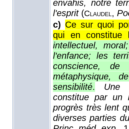
envahis, notre ter
l'esprit
(
,
Po
Claudel
c)
Ce sur quoi po
qui en constitue 
intellectuel, moral;
l'enfance; les terr
conscience, de 
métaphysique, d
sensibilité
.
Une s
constitue par un 
progrès très lent 
diverses parties du 
Princ. méd. exp.
, 