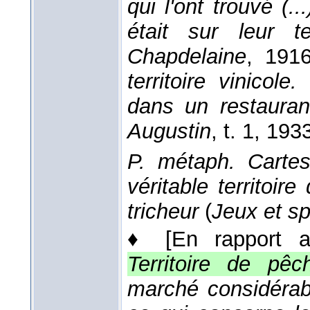
qui l'ont trouvé (.
était sur leur t
Chapdelaine
, 191
territoire vinicol
dans un restaura
Augustin
, t. 1
, 193
P. métaph.
Carte
véritable territoi
tricheur
(
Jeux et sp
♦
[En rapport a
Territoire de pê
marché considérabl