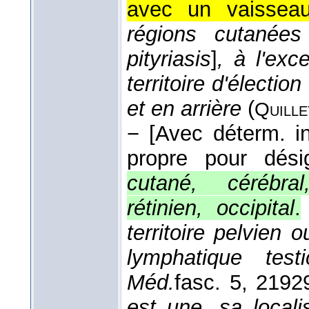
avec un vaisseau
régions cutanées
pityriasis
]
, à l'exc
territoire d'électio
et en arrière
(
Quill
−
[Avec déterm. i
propre pour dési
cutané, cérébral
rétinien, occipital
.
territoire pelvien
lymphatique testic
Méd.
fasc. 5, 2
192
est une, sa locali