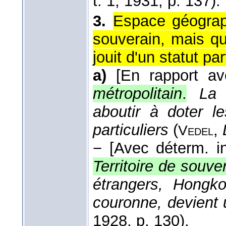
t. 1
, 1931
, p. 137).
3.
Espace géograp
souverain, mais qu
jouit d'un statut part
a)
[En rapport av
métropolitain
.
La 
aboutir à doter le
particuliers
(
,
Vedel
−
[Avec déterm. i
Territoire de souve
étrangers, Hongkon
couronne, devient 
1928
, p. 130).