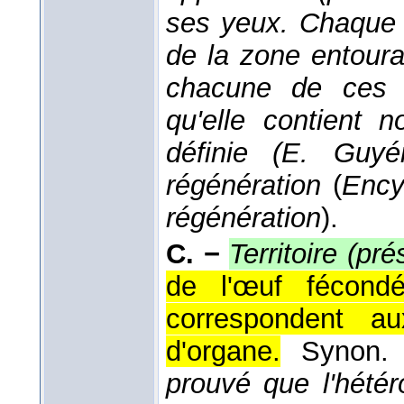
ses yeux. Chaque 
de la zone entoura
chacune de ces 
qu'elle contient 
définie (E. Guyé
régénération
(
Ency
régénération
).
C. −
Territoire (pr
de l'œuf fécondé
correspondent a
d'organe.
Synon
prouvé que l'hétéro