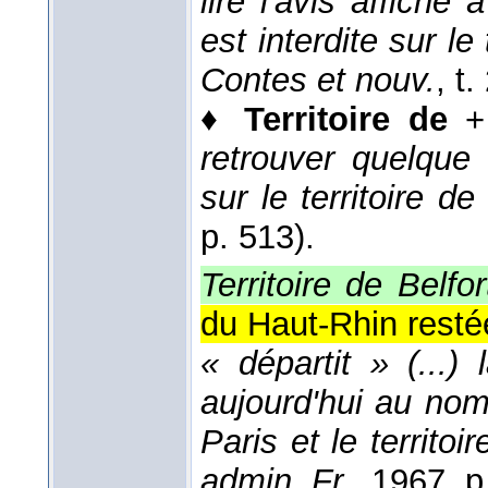
lire l'avis affiché 
est interdite sur l
Contes et nouv.
, t
♦
Territoire de
+ 
retrouver quelque
sur le territoire de
p. 513).
Territoire de Belfor
du Haut-Rhin resté
« départit » (...)
aujourd'hui au nom
Paris et le territoi
admin. Fr.
, 1967
, p