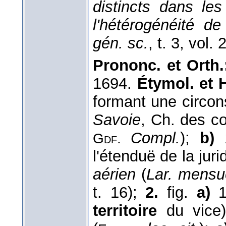
distincts dans le
l'hétérogénéité de
gén. sc.
, t. 3, vol. 
Prononc. et Orth.
1694.
Étymol. et H
formant une circons
Savoie
, Ch. des c
Compl.
);
b)
1
Gdf.
l'étenduë de la juri
aérien
(
Lar. mensu
t. 16);
2.
fig.
a)
1
territoire
du vice