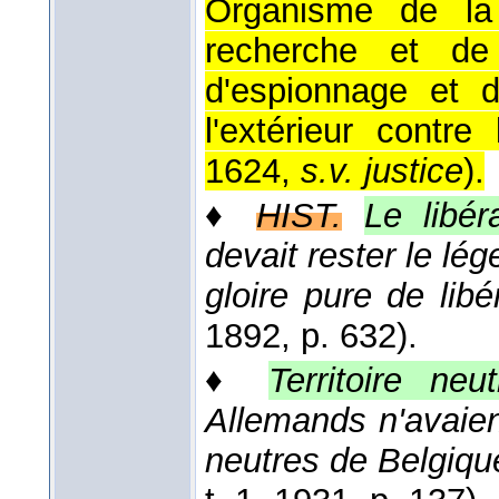
Organisme de la 
recherche et de
d'espionnage et d
l'extérieur contre
1624,
s.v. justice
).
♦
HIST.
Le libér
devait rester le lé
gloire pure de libér
1892
, p. 632).
♦
Territoire neut
Allemands n'avaient 
neutres de Belgiq