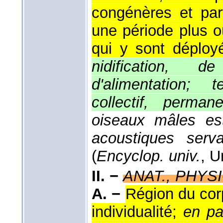
congénères et par
une période plus o
qui y sont déploy
nidification, 
d'alimentation; te
collectif, perman
oiseaux mâles es
acoustiques serva
(
Encyclop. univ.
, U
II. −
ANAT., PHYSI
A. −
Région du cor
individualité;
en par