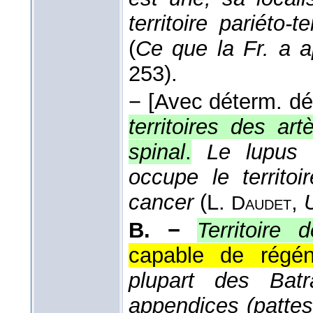
territoire pariéto-
(
Ce que la Fr. a a
253).
−
[Avec déterm. dés
territoires des art
spinal
.
Le lupus 
occupe le territoi
cancer
(
L.
,
Daudet
B. −
Territoire 
capable de régéné
plupart des Batr
appendices (pattes