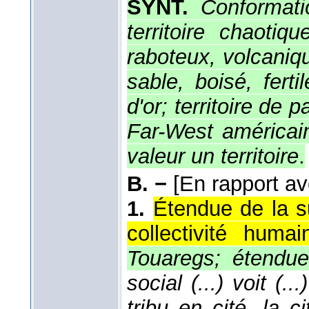
SYNT.
Conformatio
territoire chaoti
raboteux, volcaniqu
sable, boisé, ferti
d'or; territoire de
Far-West américain
valeur un territoire
.
B. −
[En rapport av
1.
Étendue de la su
collectivité humai
Touaregs; étendue, 
social (...) voit (.
tribu en cité, la c