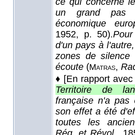
ce qui concerne le 
un grand pas ver
économique euro
1952
, p. 50).
Pour
d'un pays à l'autre, 
zones de silence 
écoute
(
,
Rad
Matras
♦
[En rapport avec 
Territoire de la
française n'a pas 
son effet a été d'e
toutes les ancien
Rég. et Révol.
, 18