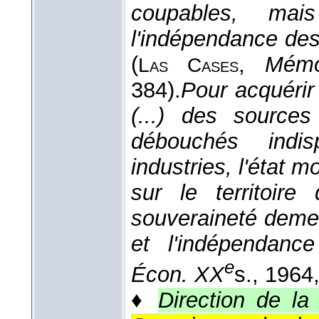
coupables, ma
l'indépendance des
(
,
Mémo
Las
Cases
384).
Pour acquérir
(...) des source
débouchés indi
industries, l'état 
sur le territoire 
souveraineté demeur
et l'indépendanc
e
Écon. XX
s.
, 1964
♦
Direction de la 