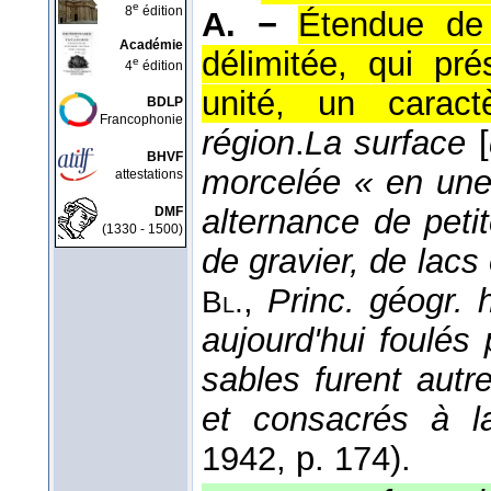
e
8
édition
A. −
Étendue de 
Académie
délimitée, qui pr
e
4
édition
unité, un caractè
BDLP
Francophonie
région
.
La surface
[
BHVF
morcelée « en une 
attestations
alternance de peti
DMF
(1330 - 1500)
de gravier, de lacs
,
Princ. géogr. 
Bl.
aujourd'hui foulés
sables furent autr
et consacrés à la
1942
, p. 174).