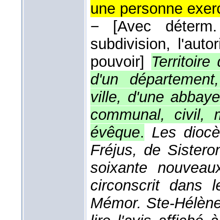
une personne exerc
−
[Avec déterm.
subdivision, l'auto
pouvoir]
Territoire
d'un département,
ville, d'une abbaye,
communal, civil, mi
évêque
.
Les dioc
Fréjus, de Sister
soixante nouveaux
circonscrit dans 
Mémor. Ste-Hélèn