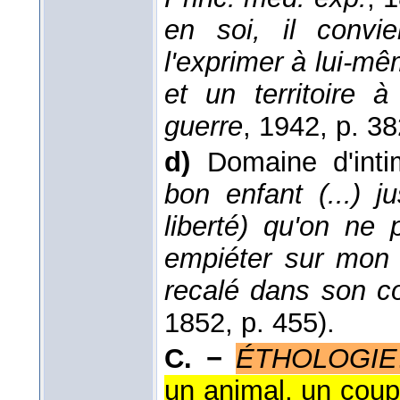
en soi, il convi
l'exprimer à lui-mêm
et un territoire 
guerre
, 1942
, p. 38
d)
Domaine d'intim
bon enfant (...) j
liberté) qu'on ne
empiéter sur mon te
recalé dans son co
1852
, p. 455).
C. −
ÉTHOLOGIE
un animal, un coupl