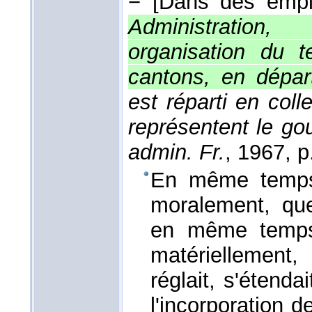
−
[Dans des empl.
Administration
organisation du te
cantons, en dépar
est réparti en coll
représentent le g
admin. Fr.
, 1967
, p
En même temps 
moralement, que 
en même temps 
matériellement,
réglait, s'étenda
l'incorporation d