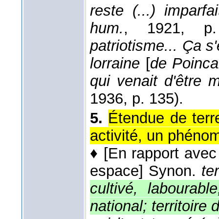
reste (...) imparfai
hum.
, 1921
, p.
patriotisme... Ça s'
lorraine
[
de Poinca
qui venait d'être m
1936
, p. 135).
5.
Étendue de terr
activité, un phéno
♦
[En rapport avec 
espace]
Synon.
te
cultivé, labourabl
national; territoire