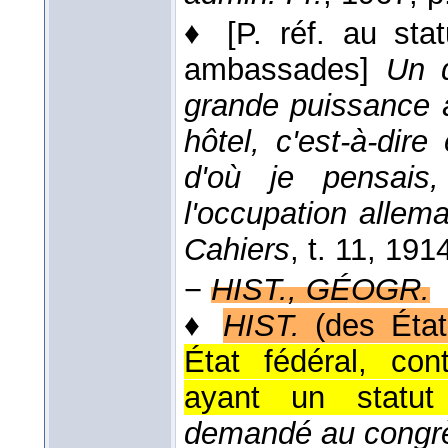
♦
[P. réf. au stat
ambassades]
Un 
grande puissance 
hôtel, c'est-à-dire 
d'où je pensais
l'occupation allema
Cahiers
, t. 11
, 191
−
HIST., GÉOGR.
♦
HIST.
(des État
État fédéral, co
ayant un statut p
demandé au congrès