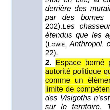
derrière des murail
par des bornes
202).
Les chasseur
étendus que les ag
(
,
Anthropol. c
Lowie
22).
2.
Espace borné p
autorité politique q
comme un élément
limite de compéte
des Visigoths n'est
sur le territoire