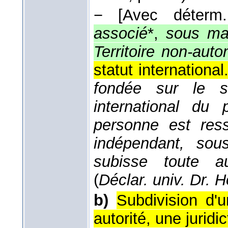
−
[Avec déterm.
associé
*,
sous ma
Territoire non-aut
statut international
fondée sur le sta
international du
personne est resso
indépendant, sou
subisse toute au
(
Déclar. univ. Dr.
b)
Subdivision d'
autorité, une juridi