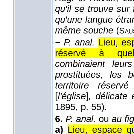
qu'il se trouve sur 
qu'une langue étra
même souche
(
Sau
−
P. anal.
Lieu, es
réservé à que
combinaient leur
prostituées, les 
territoire réser
[
l'église
]
, délicate 
1895
, p. 55).
6.
P. anal.
ou
au fig
a)
Lieu, espace q