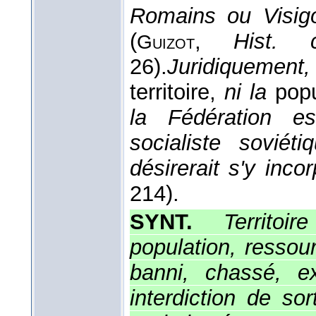
Romains ou Visig
(
,
Hist. ci
Guizot
26).
Juridiquement
territoire,
ni la
popu
la Fédération e
socialiste soviét
désirerait s'y incor
214).
SYNT.
Territoi
population, ressour
banni, chassé, exp
interdiction de sor