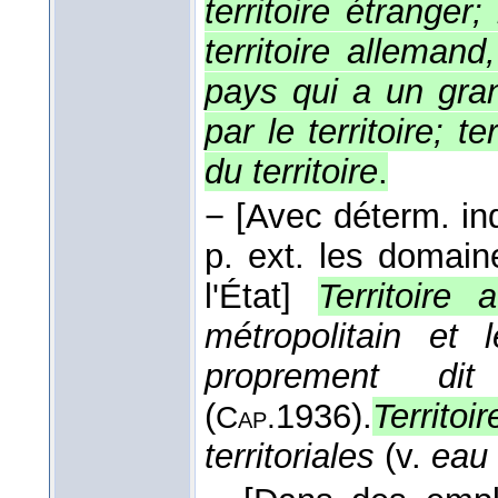
territoire étranger;
territoire allemand
pays qui a un grand
par le territoire; t
du territoire
.
−
[Avec déterm. ind
p. ext. les domain
l'État]
Territoire a
métropolitain et le
proprement dit
(
1936
).
Territo
Cap.
territoriales
(v.
eau