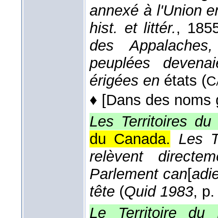
annexé à l'Union en
hist. et littér.
, 185
des Appalaches,
peuplées devenai
érigées en
états (
C
♦
[Dans des noms g
Les Territoires du
du Canada.
Les T
relèvent direct
Parlement can
[
adi
tête
(
Quid 1983
, p.
Le Territoire du