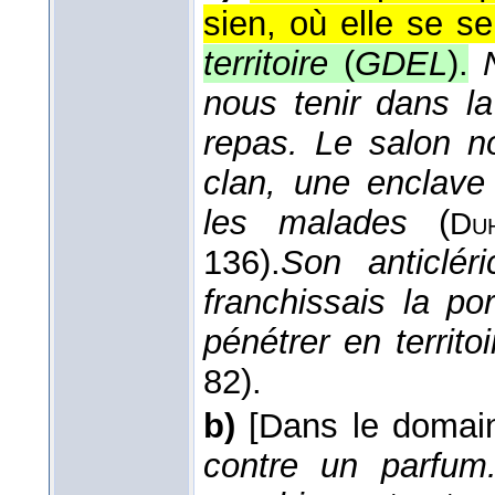
sien, où elle se sen
territoire
(
GDEL
).
nous tenir dans l
repas. Le salon no
clan, une enclave 
les malades
(
Du
136).
Son anticlér
franchissais la p
pénétrer en territo
82).
b)
[Dans le domain
contre un parfu