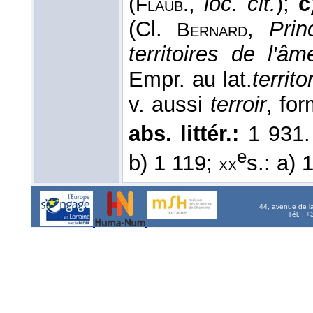
(
,
loc. cit.
);
c
Flaub.
(Cl.
,
Prin
Bernard
territoires de l'âm
Empr. au lat.
territ
v. aussi
terroir
, fo
abs. littér.:
1 931
e
b) 1 119;
s.: a) 
xx
44, avenue de l
Tél. : 