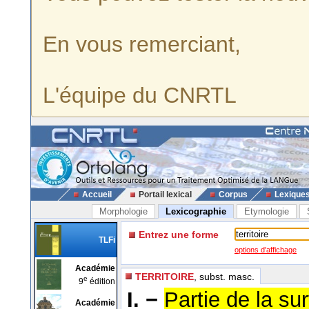
En vous remerciant,
L'équipe du CNRTL
Accueil
Portail lexical
Corpus
Lexique
Morphologie
Lexicographie
Etymologie
Entrez une forme
TLFi
options d'affichage
Académie
TERRITOIRE
, subst. masc.
e
9
édition
I. −
Partie de la sur
Académie