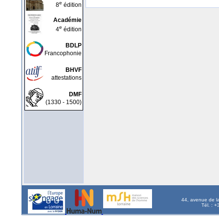
e
8
édition
Académie
e
4
édition
BDLP
Francophonie
BHVF
attestations
DMF
(1330 - 1500)
44, avenue de l
Tél. : 