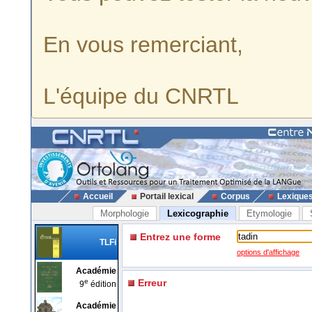
En vous remerciant,
L'équipe du CNRTL
Accueil
Portail lexical
Corpus
Lexique
Morphologie
Lexicographie
Etymologie
Entrez une forme
TLFi
options d'affichage
Académie
e
Erreur
9
édition
Académie