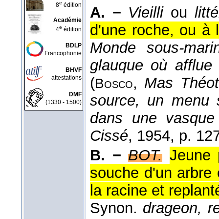
e
8
édition
A. −
Vieilli
ou
litté
Académie
d'une roche, ou à l
e
4
édition
Monde sous-mari
BDLP
Francophonie
glauque où afflue 
BHVF
attestations
(
,
Mas Théot
Bosco
DMF
source, un menu s
(1330 - 1500)
dans une vasque 
Cissé
, 1954
, p. 127
B. −
BOT.
Jeune 
souche d'un arbre 
la racine et replan
Synon.
drageon, re