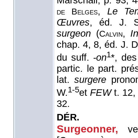
Marschall, p. 93, 
,
Le Tem
de
Belges
Œuvres
, éd. J. 
surgeon
(
,
I
Calvin
chap. 4, 8, éd. J. D.
1
du suff.
-on
*, de
partic. le part. pr
lat.
surgere
prono
1-5
W.
et
FEW
t. 12,
32.
DÉR.
Surgeonner
,
ve