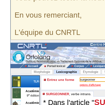
En vous remerciant,
L'équipe du CNRTL
Accueil
Portail lexical
Corpus
Lexique
Morphologie
Lexicographie
Etymologie
Entrez une forme
TLFi
options d'affichage
Académie
SURGEONNER
, verbe intrans.
e
9
édition
SU
* Dans l'article "
Académie