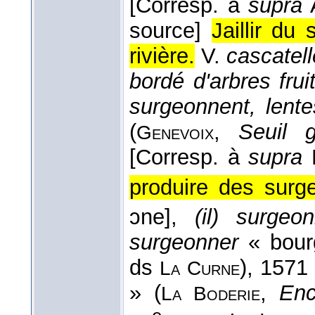
[Corresp. à
supra
A
source]
Jaillir du
rivière.
V.
cascatell
bordé d'arbres fru
surgeonnent, lente
(
,
Seuil g
Genevoix
[Corresp. à
supra
B
produire des surg
ɔne],
(il) surgeo
surgeonner
« bour
ds
), 1571
La
Curne
» (
,
Enc
La
Boderie