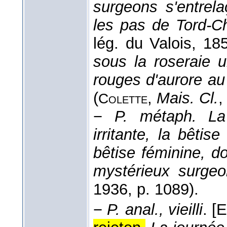
surgeons s'entrela
les pas de Tord-C
lég. du Valois
, 18
sous la roseraie 
rouges d'aurore au
(
,
Mais. Cl.
,
Colette
−
P. métaph.
La
irritante, la bêtis
bêtise féminine, do
mystérieux surgeo
1936
, p. 1089).
−
P. anal., vieilli
.
[E