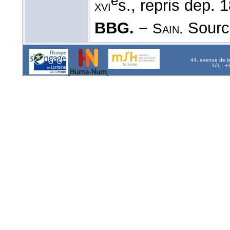
e
s., repris dep. 
xvi
BBG.
−
Source
Sain.
44, avenue de l
Tél. : 