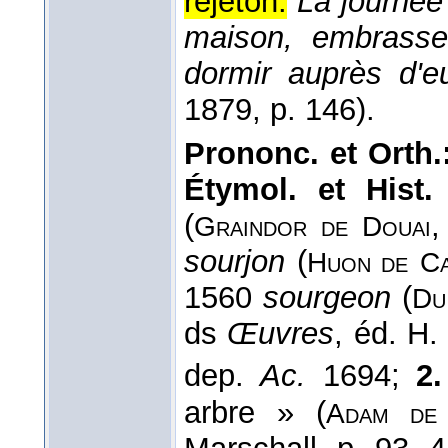
rejeton.
La journée 
maison, embrasse
dormir auprès d'eu
1879
, p. 146).
Prononc. et Orth.
Étymol. et Hist
(
Graindor de
Douai
sourjon
(
Huon de
Ca
1560
sourgeon
(
Du
ds
Œuvres
, éd. H.
dep.
Ac.
1694;
2.
arbre » (
Adam de