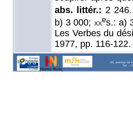
abs. littér.:
2 246
e
b) 3 000;
s.: a)
xx
Les Verbes du dési
1977, pp. 116-122.
44, avenue de l
Tél. : 