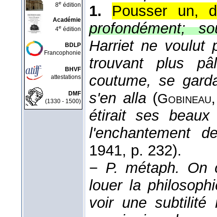
e
8
édition
1.
Pousser un, d
Académie
profondément; so
e
4
édition
Harriet ne voulut 
BDLP
Francophonie
trouvant plus p
BHVF
coutume, se garda
attestations
s'en alla
(
DMF
Gobineau
(1330 - 1500)
étirait ses beaux
l'enchantement de
1941
, p. 232).
−
P. métaph.
On c
louer la philosop
voir une subtilité