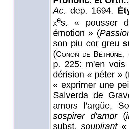
Prononc. et Orth.
Ac.
dep. 1694.
Ét
e
s. « pousser d
x
émotion » (
Passio
son piu cor greu
s
(
,
Conon de Béthune
p. 225: m'en voi
dérision « péter » (
« exprimer une pe
Salverda de Grave
amors l'argüe, S
sospirer d'amor
(
subst.
soupirant
« 