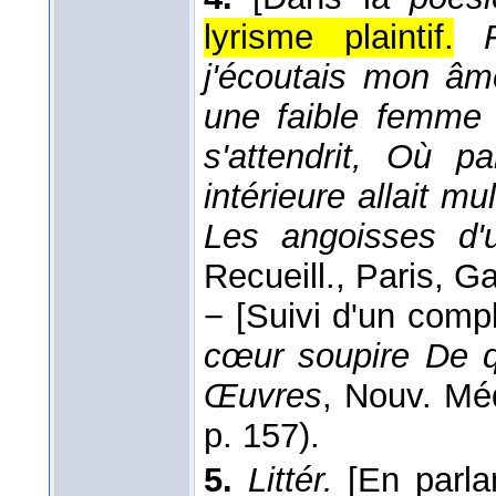
lyrisme plaintif.
j'écoutais mon âm
une faible femme
s'attendrit, Où 
intérieure allait m
Les angoisses d'u
Recueill., Paris, G
−
[Suivi d'un compl
cœur soupire De q
Œuvres
, Nouv. Méd
p. 157).
5.
Littér.
[En parl