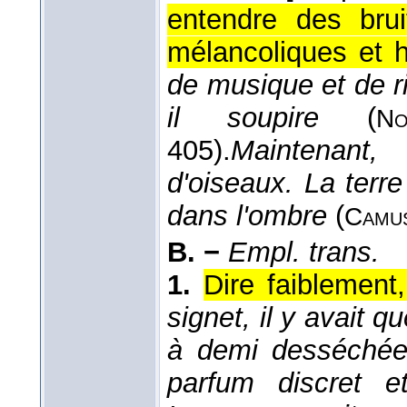
entendre des bru
mélancoliques et 
de musique et de ri
il soupire
(
No
405).
Maintenant,
d'oiseaux. La terre
dans l'ombre
(
Camu
B. −
Empl. trans.
1.
Dire faiblement
signet, il y avait q
à demi desséchée
parfum discret e