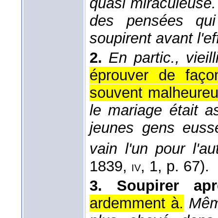
quasi miraculeuse.
des pensées qui
soupirent avant l'ef
2.
En partic., vieilli
éprouver de faço
souvent malheureu
le mariage était a
jeunes gens euss
vain l'un pour l'au
1839
,
, 1, p. 67).
iv
3.
Soupirer apr
ardemment à.
Même