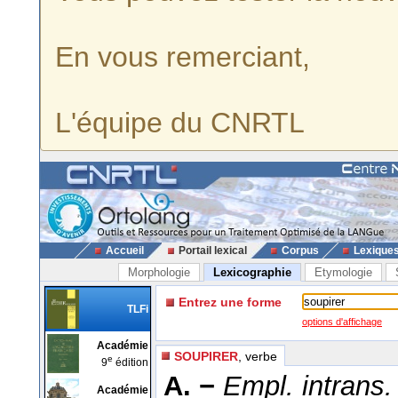
En vous remerciant,
L'équipe du CNRTL
Accueil
Portail lexical
Corpus
Lexique
Morphologie
Lexicographie
Etymologie
Entrez une forme
TLFi
options d'affichage
Académie
SOUPIRER
, verbe
e
9
édition
A. −
Empl. intrans.
Académie