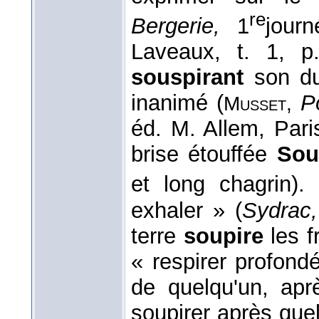
re
Bergerie,
1
jour
Laveaux, t. 1, 
souspirant
son due
inanimé (
P
Musset,
éd. M. Allem, Pari
brise étouffée
Sou
et long chagrin)
exhaler » (
Sydrac,
terre
soupire
les f
« respirer profond
de quelqu'un, apr
soupirer après quel