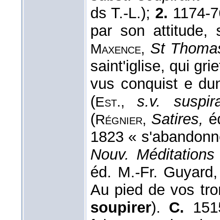
ds T.-L.);
2.
1174-76
par son attitude, 
St Thoma
Maxence,
saint'iglise, qui gri
vus conquist e du
(
s.v. suspir
Est.,
(
Satires,
éd
Régnier,
1823 « s'abandonner
Nouv. Méditations 
éd. M.-Fr. Guyard,
Au pied de vos tro
soupirer
).
C.
1515