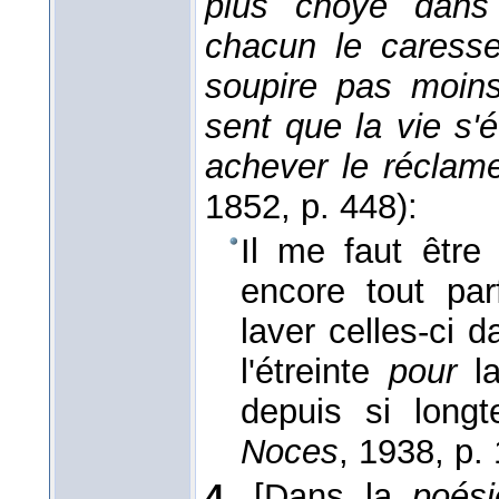
plus choyé dans
chacun le caresse
soupire pas moins
sent que la vie s'
achever le réclam
1852
, p. 448):
Il me faut être
encore tout pa
laver celles-ci 
l'étreinte
pour
la
depuis si long
Noces
, 1938
, p.
4.
[Dans la
poési