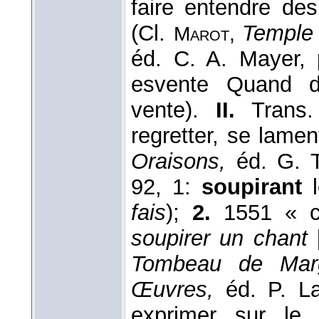
faire entendre de
(Cl.
Temple
Marot,
éd. C. A. Mayer,
esvente Quand d
vente).
II.
Trans
regretter, se lamen
Oraisons,
éd. G. T
92, 1:
soupirant
l
fais
);
2.
1551 « ch
soupirer un chant
[
Tombeau de Marg
Œuvres,
éd. P. La
exprimer sur l