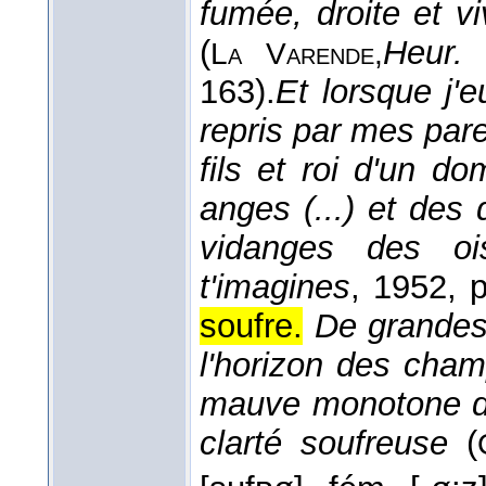
fumée, droite et v
(
Heur.
La Varende,
163).
Et lorsque j'e
repris par mes paren
fils et roi d'un d
anges (...) et des
vidanges des oi
t'imagines
, 1952
, 
soufre.
De grandes 
l'horizon des cha
mauve monotone de
clarté soufreuse
(