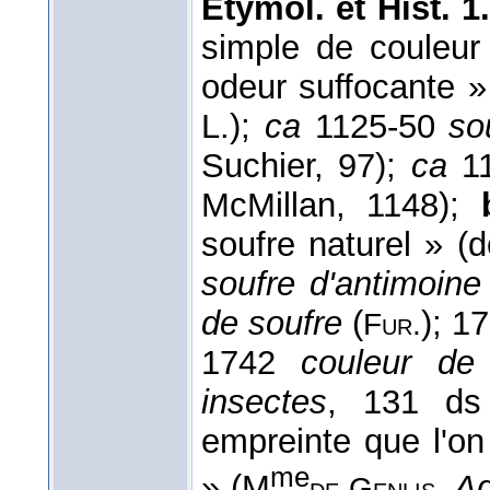
Étymol. et Hist. 1.
simple de couleur
odeur suffocante »
L.);
ca
1125-50
so
Suchier, 97);
ca
1
McMillan, 1148);
soufre naturel » (
soufre d'antimoine
de soufre
(
); 1
Fur.
1742
couleur de
insectes
, 131 d
empreinte que l'on
me
» (M
Ad
de Genlis,