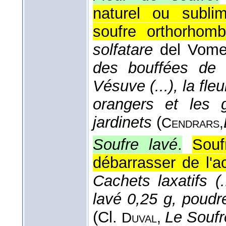
naturel ou subli
soufre orthorhom
solfatare
del Vom
des bouffées de 
Vésuve (...), la fle
orangers et les 
jardinets
(
Cendrars,
Soufre lavé
.
Souf
débarrasser de l'ac
Cachets laxatifs (
lavé 0,25 g, poudr
(
Cl.
Le Soufr
Duval
,