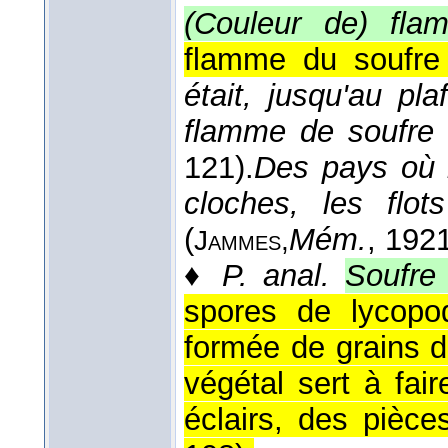
(Couleur de) fla
flamme du soufre 
était, jusqu'au p
flamme de soufre
121).
Des pays où 
cloches, les flo
(
Mém.
, 192
Jammes,
♦
P. anal.
Soufre
spores de lycopod
formée de grains d
végétal sert à fai
éclairs, des pièces 