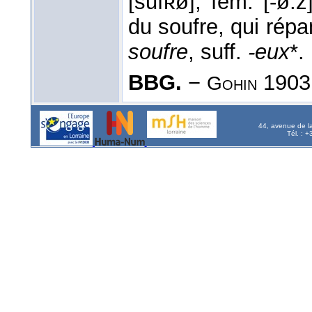
[sufʀø], fém. [-ø:z
du soufre, qui répa
soufre
, suff.
-eux
*.
BBG.
−
1903,
Gohin
44, avenue de l
Tél. : 