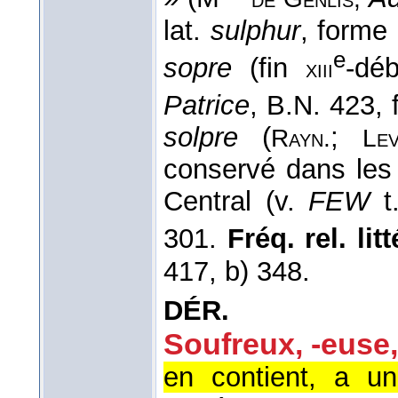
lat.
sulphur
, forme
e
sopre
(fin
-dé
xiii
Patrice
, B.N. 423, 
solpre
(
;
Rayn.
L
conservé dans les 
Central (v.
FEW
t.
301.
Fréq. rel. litt
417, b) 348.
DÉR.
Soufreux, -euse
en contient, a u