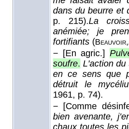
me faisait avaler 
dans du beurre et 
p. 215).
La crois
anémiée; je pre
fortifiants
(
Beauvoir,
−
[En agric.]
Pulv
soufre
.
L'action du 
en ce sens que pa
détruit le mycél
1961
, p. 74).
−
[Comme désinfe
bien avenante, j'e
chaux toutes les pi