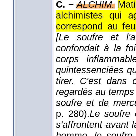
C. −
ALCHIM.
Mati
alchimistes qui a
correspond au feu,
[Le soufre et l'
confondait à la fo
corps inflammabl
quintessenciées qu
tirer. C'est dans
regardés au temp
soufre et de merc
p. 280).
Le soufre e
s'affrontent avant l
homme, le soufre,