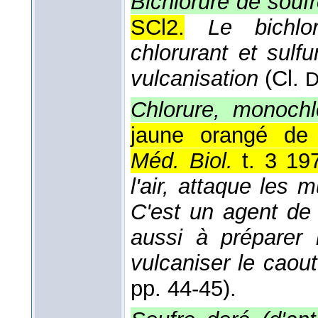
Bichlorure de souf
SCl2.
Le bichlo
chlorurant et sulf
vulcanisation
(
Cl.
D
Chlorure, monochl
jaune orangé de 
Méd. Biol.
t. 3 19
l'air, attaque les 
C'est un agent de 
aussi à préparer 
vulcaniser le caou
pp. 44-45).