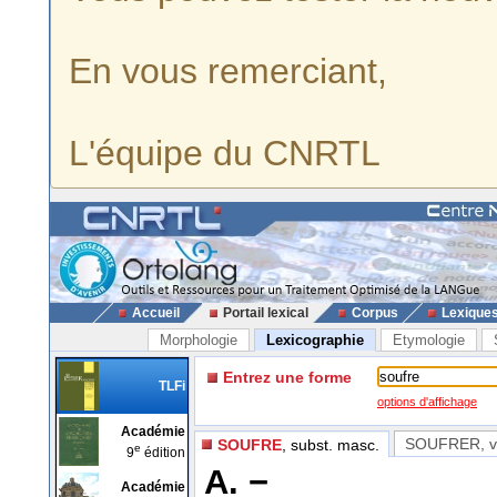
En vous remerciant,
L'équipe du CNRTL
Accueil
Portail lexical
Corpus
Lexique
Morphologie
Lexicographie
Etymologie
Entrez une forme
TLFi
options d'affichage
Académie
SOUFRER
, 
SOUFRE
, subst. masc.
e
9
édition
A. −
Académie