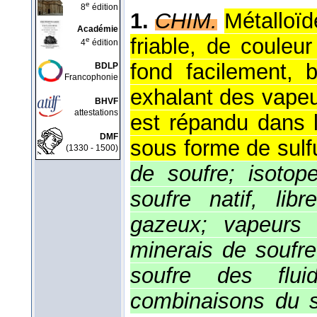
e
8
édition
1.
CHIM.
Métalloïd
Académie
friable, de couleu
e
4
édition
fond facilement,
BDLP
Francophonie
exhalant des vapeu
BHVF
attestations
est répandu dans l
DMF
sous forme de sulfu
(1330 - 1500)
de soufre; isotope
soufre natif, libr
gazeux; vapeurs 
minerais de soufre;
soufre des flui
combinaisons du s