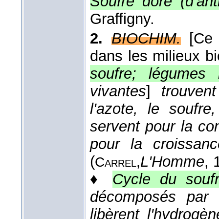
Soufre doré (d'ant
Graffigny.
2.
BIOCHIM.
[Ce
dans les milieux bi
soufre; légumes 
vivantes
]
trouven
l'azote, le soufr
servent pour la con
pour la croissan
(
L'Homme
, 
Carrel,
♦
Cycle du souf
décomposés par d
libèrent l'hydrogèn