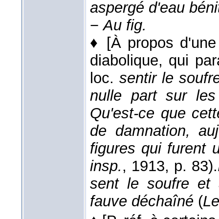
aspergé d'eau béni
−
Au fig.
♦
[À propos d'une
diabolique, qui pa
loc.
sentir le soufr
nulle part sur les
Qu'est-ce que cett
de damnation, auj
figures qui furent
insp.
, 1913
, p. 83).
sent le soufre et
fauve déchaîné
(
L