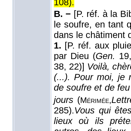
108
).
B. −
[P. réf. à la B
le soufre, en tant 
dans le châtiment 
1.
[P. réf. aux plu
par Dieu (
Gen.
19,
38, 22)]
Voilà, ch
(...). Pour moi, je
de soufre et de fe
jours
(
Lett
Mérimée,
285).
Vous qui êtes
lieux où ils prét