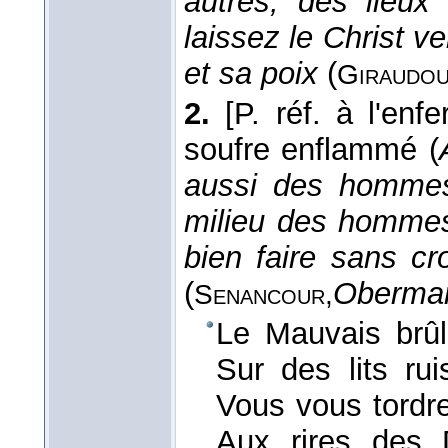
autres, des lieux 
laissez le Christ 
et sa poix
(
Giraudou
2.
[P. réf. à l'en
soufre enflammé (
aussi des hommes
milieu des hommes 
bien faire sans cr
(
Oberma
Senancour,
Le Mauvais brûl
Sur des lits ru
Vous vous tordre
Aux rires des