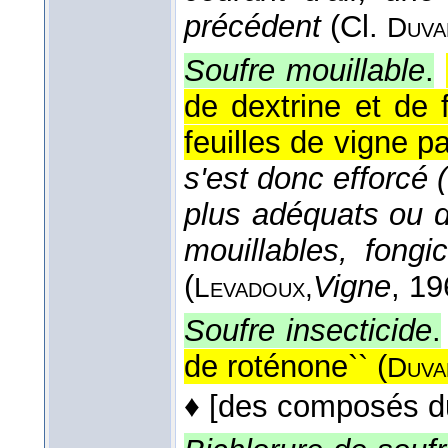
précédent
(
Cl.
Duva
Soufre mouillable
.
de dextrine et de 
feuilles de vigne p
s'est donc efforcé (
plus adéquats ou d'
mouillables, fongi
(
Vigne
, 1
Levadoux,
Soufre insecticide
.
de roténone`` (
Duva
♦
[des composés du