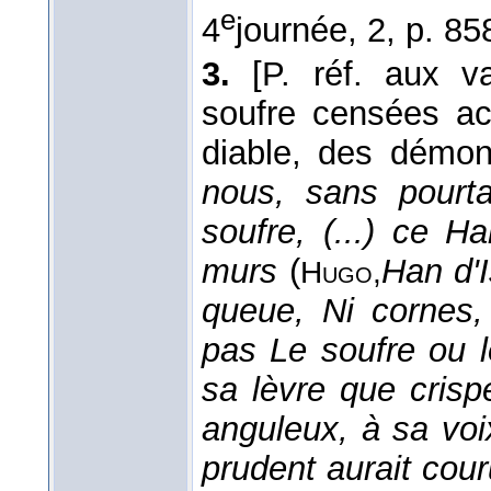
e
4
journée, 2, p. 85
3.
[P. réf. aux v
soufre censées ac
diable, des démon
nous, sans pourtan
soufre, (...) ce H
murs
(
Han d'I
Hugo,
queue, Ni cornes, 
pas Le soufre ou l
sa lèvre que crisp
anguleux, à sa vo
prudent aurait cour