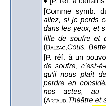
♦
[P. réf. à certain
[Comme symb. du
allez, si je perds c
dans les yeux, et s'
fille de soufre et 
(
Cous. Bette
Balzac,
[P. réf. à un pouvo
de soufre, c'est-à
qu'il nous plaît 
perdre en considé
nos actes, au 
(
Théâtre et 
Artaud,