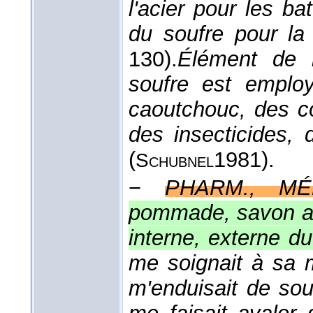
l'acier pour les ba
du soufre pour la
130).
Élément de b
soufre est employ
caoutchouc, des col
des insecticides, 
(
1981
).
Schubnel
−
PHARM., MÉ
pommade, savon au 
interne, externe du
me soignait à sa m
m'enduisait de sou