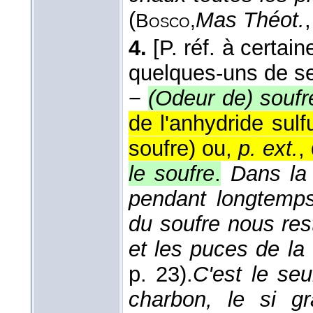
(
Mas Théot.
Bosco,
4.
[P. réf. à certai
quelques-uns de s
−
(Odeur de) soufr
de l'anhydride sul
soufre) ou,
p. ext.
,
le soufre
.
Dans la
pendant longtemps
du soufre nous res
et les puces de la 
p. 23).
C'est le seu
charbon, le si gr