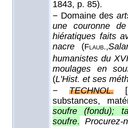
1843
, p. 85).
− Domaine des
art
une couronne de
hiératiques faits 
nacre
(
Sal
Flaub.,
humanistes du XV
moulages en souf
(
L'Hist. et ses méth
−
TECHNOL.
substances, maté
soufre (fondu); 
soufre
.
Procurez-