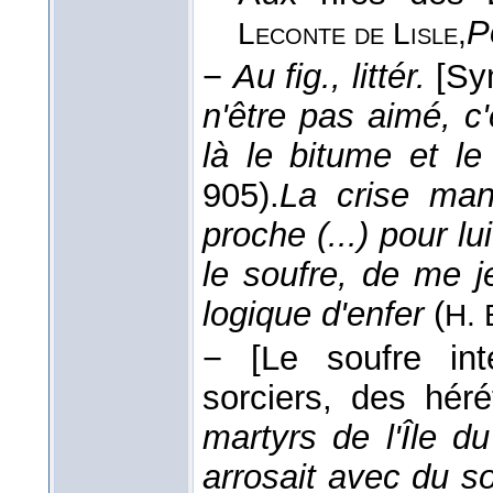
P
Leconte de Lisle,
−
Au fig., littér.
[Sy
n'être pas aimé, c'
là le bitume et le
905).
La crise man
proche (...) pour lu
le soufre, de me j
logique d'enfer
(
H. 
−
[Le soufre in
sorciers, des héré
martyrs de l'Île du
arrosait avec du so