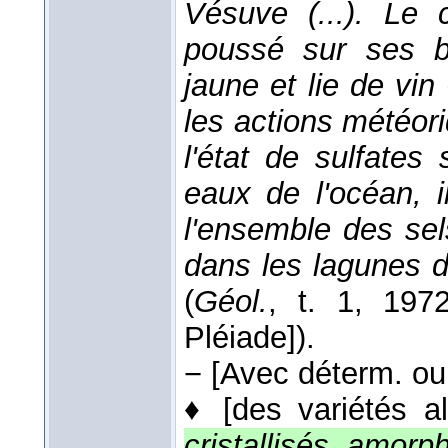
Vésuve (...). Le 
poussé sur ses b
jaune et lie de vin
les actions météor
l'état de sulfates
eaux de l'océan, 
l'ensemble des sel
dans les lagunes 
(
Géol.
, t. 1
, 197
Pléiade]).
−
[Avec déterm. ou 
♦
[des variétés a
cristallisés, amorp