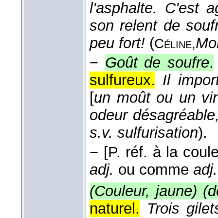
l'asphalte. C'est
son relent de sou
peu fort!
(
Mor
Céline,
−
Goût de soufre
.
sulfureux.
Il impor
[
un moût ou un vi
odeur désagréable,
s.v. sulfurisation
).
−
[P. réf. à la coul
adj.
ou comme
adj.
(Couleur, jaune) (d
naturel.
Trois gile