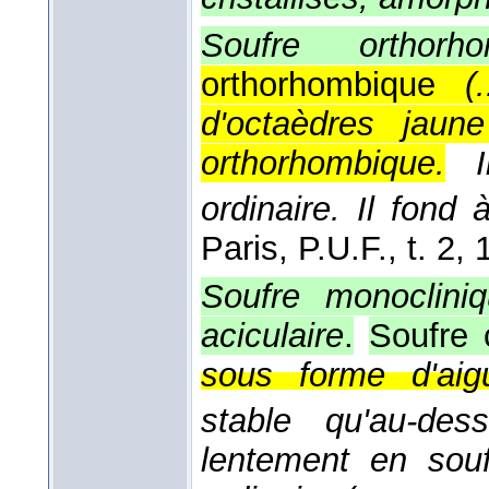
Soufre orthorho
orthorhombique
(
d'octaèdres jaun
orthorhombique.
ordinaire. Il fond
Paris, P.U.F., t. 2
, 
Soufre monocliniq
aciculaire
.
Soufre 
sous forme d'aigui
stable qu'au-d
lentement en souf