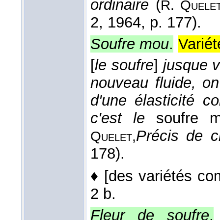
ordinaire
(
R. Quelet
2
, 1964
, p. 177).
Soufre mou
.
Varié
[
le soufre
]
jusque 
nouveau fluide, o
d'une élasticité 
c'est le
soufre 
Précis de c
Quelet,
178).
♦
[des variétés co
2 b.
Fleur de soufre
.