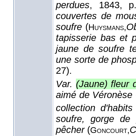
perdues
, 1843
, p
couvertes de mous
soufre
(
Ob
Huysmans,
tapisserie bas et
jaune de soufre te
une sorte de phos
27).
Var.
(Jaune) fleur 
aimé de Véronèse
collection d'habit
soufre, gorge de 
pêcher
(
C
Goncourt,