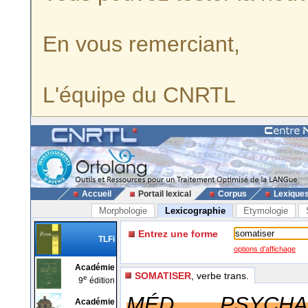
En vous remerciant,
L'équipe du CNRTL
Accueil
Portail lexical
Corpus
Lexique
Morphologie
Lexicographie
Etymologie
Entrez une forme
TLFi
options d'affichage
Académie
SOMATISER
, verbe trans.
e
9
édition
MÉD., PSYCHA
Académie