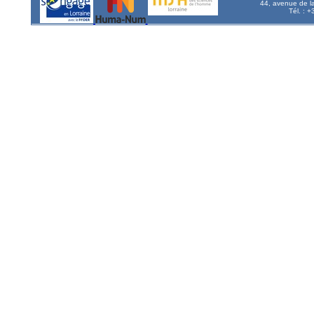
44, avenue de l
Tél. : 