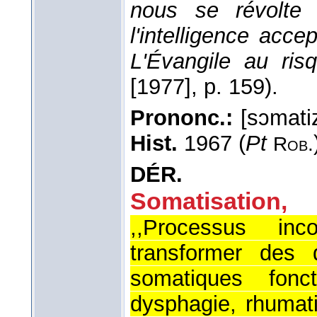
nous se révolte
l'intelligence acce
L'Évangile au ris
[1977]
, p. 159).
Prononc.:
[sɔmati
Hist.
1967 (
Pt
Rob.
DÉR.
Somatisation,
,,Processus inc
transformer des d
somatiques fonct
dysphagie, rhumat