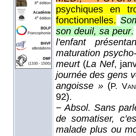
e
8
édition
psychiques en tr
Académie
fonctionnelles.
Som
e
4
édition
son deuil, sa peur
.
BDLP
Francophonie
l'enfant présent
BHVF
attestations
maturation psycho-
DMF
meurt
(
La Nef
, jan
(1330 - 1500)
journée des gens v
angoisse »
(
P. Van
92).
−
Absol.
Sans parle
de somatiser, c'e
malade plus ou mo