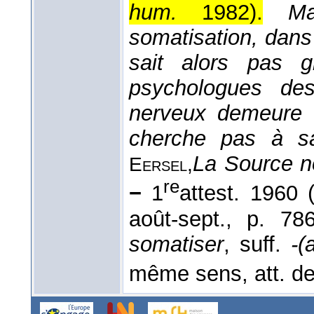
hum.
1982
).
Ma
somatisation, dans
sait alors pas 
psychologues de
nerveux demeure 
cherche pas à sav
La Source n
Eersel,
re
−
1
attest. 1960 
août-sept., p. 7
somatiser
, suff.
-(
même sens, att. d