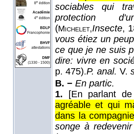
e
8
édition
sociables qui tr
Académie
protection d'
e
4
édition
(
Insecte
, 
Michelet,
BDLP
Francophonie
vous étiez un peuple
BHVF
ce que je ne suis 
attestations
dire: vivre en soci
DMF
(1330 - 1500)
p. 475).
P. anal.
V.
B. −
En partic.
1.
[En parlant de
agréable et qui ma
dans la compagnie
songe à redevenir