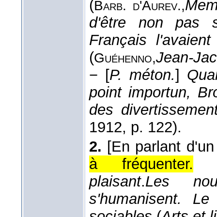
(
Mem
Barb. d'Aurev.,
d'être non pas 
Français l'avaien
(
Jean-Ja
Guéhenno,
−
[
P. méton.
]
Quan
point importun, Br
des divertissemen
1912
, p. 122).
2.
[En parlant d'un 
à fréquenter.
plaisant
.
Les nouv
s'humanisent. Le 
sociables
(
Arts et li