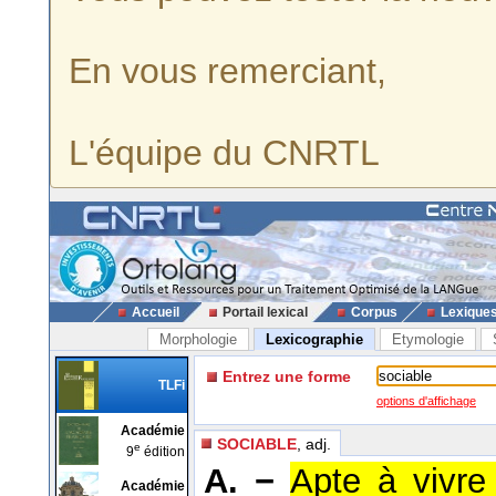
En vous remerciant,
L'équipe du CNRTL
Accueil
Portail lexical
Corpus
Lexique
Morphologie
Lexicographie
Etymologie
Entrez une forme
TLFi
options d'affichage
Académie
SOCIABLE
, adj.
e
9
édition
A. −
Apte à vivre
Académie