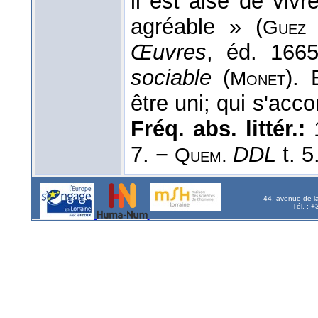
il est aisé de viv
agréable » (
Guez
Œuvres
, éd. 1665
sociable
(
). 
Monet
être uni; qui s'acc
Fréq. abs. littér.:
7. −
DDL
t. 5
Quem.
44, avenue de l
Tél. : 