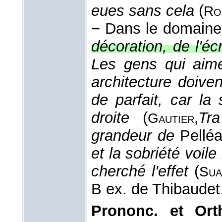
eues sans cela
(
Ro
− Dans le domaine 
décoration, de l'écr
Les gens qui aime
architecture doive
de parfait, car la
droite
(
Tr
Gautier,
grandeur de
Pellé
et la sobriété voil
cherché l'effet
(
Sua
B ex. de Thibaudet
Prononc. et Orth