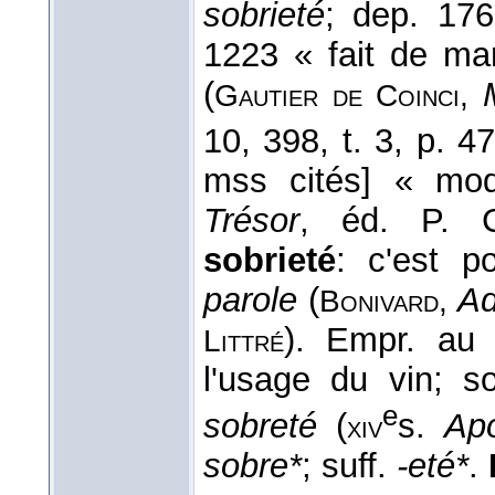
sobrieté
; dep. 17
1223 « fait de ma
(
Gautier de Coinci,
10, 398, t. 3, p. 4
mss cités] « mod
Trésor
, éd. P. Ch
sobrieté
: c'est p
parole
(
Ad
Bonivard,
). Empr. au l
Littré
l'usage du vin; s
e
sobreté
(
s.
Ap
xiv
sobre*
; suff.
-eté*
.