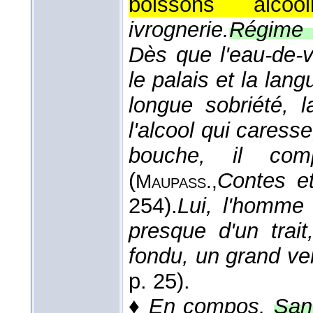
boissons alcooli
ivrognerie.
Régime d
Dès que l'eau-de-vi
le palais et la lang
longue sobriété, 
l'alcool qui caresse
bouche, il compr
(
Contes e
Maupass.,
254).
Lui, l'homme d
presque d'un trai
fondu, un grand ve
p. 25).
♦
En compos.
Sant