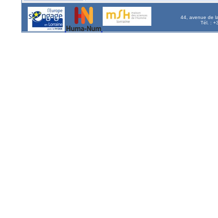
44, avenue de l
Tél. : 