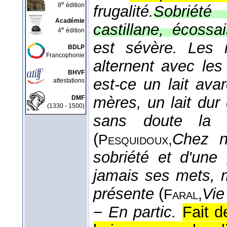
e
8
édition
frugalité.
Sobriété 
Académie
castillane, écossai
e
4
édition
est sévère. Les r
BDLP
Francophonie
alternent avec les 
BHVF
est-ce un lait ava
attestations
mères, un lait dur
DMF
(1330 - 1500)
sans doute la so
(
Chez n
Pesquidoux,
sobriété et d'une
jamais ses mets, 
présente
(
Vie
Faral,
−
En partic.
Fait d