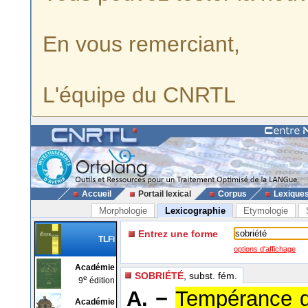
En vous remerciant,
L'équipe du CNRTL
Accueil
Portail lexical
Corpus
Lexique
Morphologie
Lexicographie
Etymologie
Entrez une forme
TLFi
options d'affichage
Académie
SOBRIÉTÉ
, subst. fém.
e
9
édition
A. −
Tempérance da
Académie