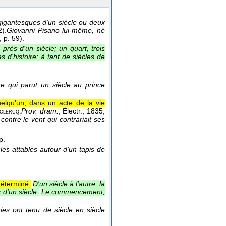
igantesques d'un siècle ou deux
2).
Giovanni Pisano lui-même, né
, p. 59).
 près d'un siècle; un quart, trois
s d'histoire; à tant de siècles de
e qui parut un siècle au prince
elqu'un, dans un acte de la vie
Prov. dram.
, Électr.
, 1835
,
clercq,
contre le vent qui contrariait ses
p.
es attablés autour d'un tapis de
déterminé.
D'un siècle à l'autre; la
 d'un siècle
.
Le commencement,
es ont tenu de siècle en siècle