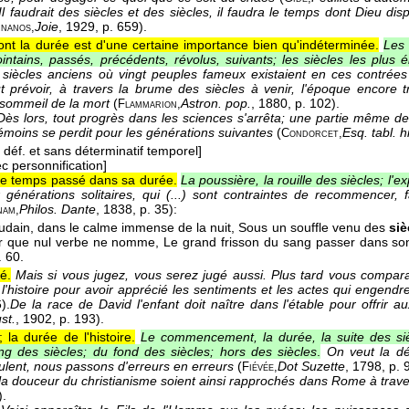
Il faudrait des siècles et des siècles, il faudra le temps dont Dieu d
Joie
, 1929
, p. 659).
nanos,
ont la durée est d'une certaine importance bien qu'indéterminée.
Les 
ointains, passés, précédents, révolus, suivants; les siècles les plus é
 siècles anciens où vingt peuples fameux existaient en ces contrées
 prévoir, à travers la brume des siècles à venir, l'époque encore trè
u sommeil de la mort
(
Astron. pop.
, 1880
, p. 102).
Flammarion,
Dès lors, tout progrès dans les sciences s'arrêta; une partie même de
témoins se perdit pour les générations suivantes
(
Esq. tabl. hi
Condorcet,
. déf. et sans déterminatif temporel]
c personnification]
le temps passé dans sa durée.
La poussière, la rouille des siècles; l'
générations solitaires, qui (...) sont contraintes de recommencer, f
Philos. Dante
, 1838
, p. 35):
nam,
oudain, dans le calme immense de la nuit, Sous un souffle venu des
siè
 que nul verbe ne nomme, Le grand frisson du sang passer dans 
. 60.
é.
Mais si vous jugez, vous serez jugé aussi. Plus tard vous comparaî
l'histoire pour avoir apprécié les sentiments et les actes qui engendr
).
De la race de David l'enfant doit naître dans l'étable pour offrir au
st.
, 1902
, p. 193).
 la durée de l'histoire.
Le commencement, la durée, la suite des siè
ng des siècles; du fond des siècles; hors des siècles
.
On veut la déf
oulent, nous passons d'erreurs en erreurs
(
Dot Suzette
, 1798
, p. 
Fiévée,
t la douceur du christianisme soient ainsi rapprochés dans Rome à trave
).