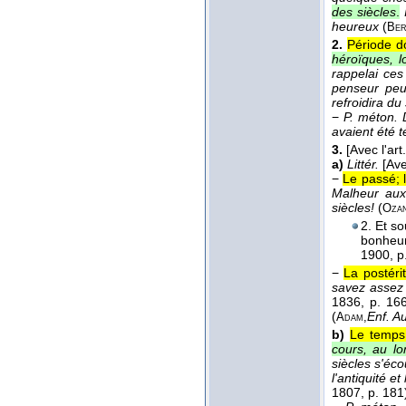
des siècles
.
heureux
(
Ber
2.
Période d
héroïques, l
rappelai ces
penseur peut
refroidira d
−
P. méton.
avaient été 
3.
[Avec l'art
a)
Littér.
[Ave
−
Le passé; 
Malheur aux 
siècles!
(
Oza
2. Et s
bonheur
1900
, p
−
La postérit
savez assez 
1836
, p. 166
(
Enf. Au
Adam,
b)
Le temps;
cours, au lo
siècles s'éc
l'antiquité e
1807
, p. 181