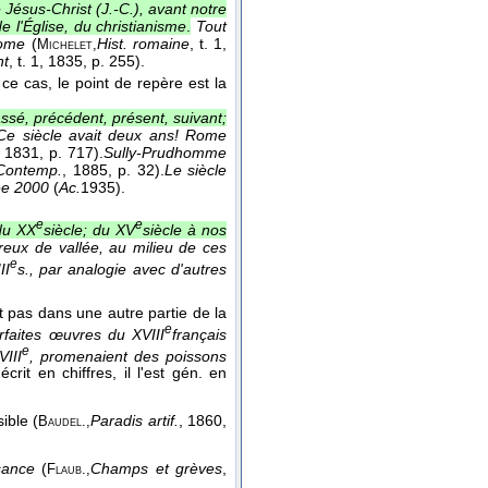
 Jésus-Christ (J.-C.), avant notre
e l'Église, du christianisme
.
Tout
Rome
(
Hist. romaine
, t. 1
,
Michelet,
nt
, t. 1
, 1835
, p. 255).
ce cas, le point de repère est la
ssé, précédent, présent, suivant;
Ce siècle avait deux ans! Rome
, 1831
, p. 717).
Sully-Prudhomme
Contemp.
, 1885
, p. 32).
Le siècle
née 2000
(
Ac.
1935
).
e
e
du XX
siècle; du XV
siècle à nos
reux de vallée, au milieu de ces
e
II
s., par analogie avec d'autres
t pas dans une autre partie de la
e
rfaites œuvres du XVIII
français
e
VIII
, promenaient des poissons
rit en chiffres, il l'est gén. en
ble (
Paradis artif.
, 1860
,
Baudel.,
sance
(
Champs et grèves
,
Flaub.,