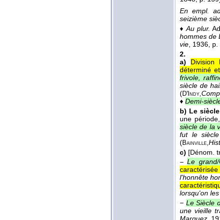
En empl. ad
seizième sièc
♦
Au plur.
Ad
hommes de Di
vie
, 1936
, p.
2.
a)
Division
déterminé e
frivole, raff
siècle de ha
(
Comp
D'Indy,
♦
Demi-siècl
b)
Le siècle
une période,
siècle de la 
fut le siècl
(
Hist
Bainville,
c)
[Dénom. tr
−
Le grand/
caractérisée
l'honnête ho
caractéristi
lorsqu'on les
−
Le Siècle d
une vieille 
Marquez
, 19