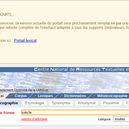
u CNRTL,
services, la version actuelle du portail sera prochainement remplacée par un
 une refonte complète de l'interface adaptée à tous les supports (ordinateurs, t
.
ion ici :
Portail lexical
cal
Corpus
Lexiques
Dictionnaires
Métalexicographie
icographie
Etymologie
Synonymie
Antonymie
Proxémie
C
ne forme
options d'affichage
catégorie :