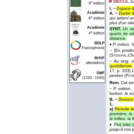
SIÈCLE
, s
e
9
édition
I. −
Espace d
Académie
A. −
Durée d
e
qui jettent e
8
édition
plus d'un siè
Académie
SYNT.
Un siè
e
4
édition
quarts de siè
distance
.
BDLP
♦
P. méton.
V
Francophonie
−
[En positi
(
Ch
Stendhal,
BHVF
−
Au sing.
o
attestations
quotidienne.
17, p. 333).
L
DMF
pesées
(
Peyr
(1330 - 1500)
Rem.
Cet emp
−
P. méton.,
boston,
le so
B. −
Division
1.
a)
Période de
première, la 
le milieu, la 
♦
Fin(-)de(-)
jusqu'à nos j