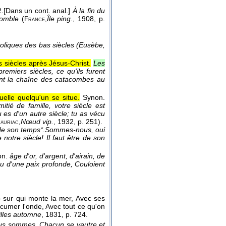
.
[Dans un cont. anal.]
À la fin du
comble
(
Île ping.
, 1908
, p.
France,
holiques des bas siècles (Eusèbe,
 siècles après Jésus-Christ.
Les
emiers siècles, ce qu'ils furent
ont la chaîne des catacombes au
elle quelqu'un se situe.
Synon.
itié de famille, votre siècle est
 es d'un autre siècle; tu as vécu
Nœud vip.
, 1932
, p. 251).
auriac,
de son temps*
.
Sommes-nous, oui
notre siècle! Il faut être de son
on.
âge d'or, d'argent, d'airain, de
eu d'une paix profonde, Couloient
sur qui monte la mer, Avec ses
écumer l'onde, Avec tout ce qu'on
illes automne
, 1831
, p. 724.
ous sommes, Chacun se vautre et