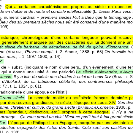
j.
Qui a certaines caractéristiques propres au siècle en question.
le en diable et de haute et cordiale intellectualité
(
Paris vécu
L. Daudet,
j. numéral cardinal +
premiers siècles
.
Plût à Dieu que le témoignage r
eu des six premiers siècles nous eût été conservé d'une manière mo
 109).
 historique, chronologique d'une certaine longueur pouvant recouv
t généralement marquée par des caractères qui lui donnent une uni
iné; siècle de barbarie, de décadence, de foi, de gloire, d'ignorance
.
ine
(
Œuvres compl.
, t. 2, Amour
, 1888
, p. 65).
On travaille tro
Verlaine,
os. mus.
, t. 1
, 1897-1900
, p. 14).
e
*.
 de
+ subst. (indiquant le nom d'une pers., d'un événement, d'une 
 qui a donné une unité à une période).
Le siècle d'Alexandre, d'Augu
vitesse
.
Il y a loin du siècle des druides à celui de Louis XIV
(
Bern. de S
e d'Abélard, de sa fabuleuse célébrité, des controverses philosop
. Fr.
, t. 1
, 1924
, p. 61).
aditionnelle d'une époque de l'hist.]
e
Grand siècle
.
La seconde moitié du
siècle français dominée p
xvii
 par des œuvres grandioses; le siècle, l'époque de Louis XIV.
Ses dis
mme, chrétien et cultivé, du grand siècle
(
Corneille
, 1938
, p.
Brasillach,
ques (grandeur, distinction, etc.) propres à cette époque.
Il n'y a r
 arrange... Ça vous prend un chic! N'est-ce pas? tout à fait grand siècl
'or
.
L'époque de Philippe II en Espagne, marquée par une vie intellectue
traduction espagnole des Actes des Saints. Cela sent son castillan de
11
, p. 138).