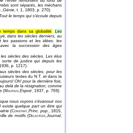
de l'enfer remontent du fond de
 brebis sont séparés, les méchans
Génie
, t. 1
, 1803
, p. 270).
.,
Tout le temps qui s'écoule depuis
 le temps dans sa globalité.
Les
oyé, dans les siècles derniers, au
t les
passions
et les
idées:
les
 avec la succession des âges
les siècles des siècles. Les élus
 sorte de justice qui depuis les
 1936
, p. 1217).
aux siècles des siècles, pour les
usieurs textes du N.T. et dans la
ujours! Oh! pour la dernière fois,
t au delà de la résignation; comme
s
(
Espoir
, 1937
, p. 759).
Malraux,
sque nous voyons s'évanouir nos
il existe quelque part un être qui
patrie
(
Princ. pop.
, 1815
,
Constant,
ille de motifs
(
Journal
,
Delacroix,