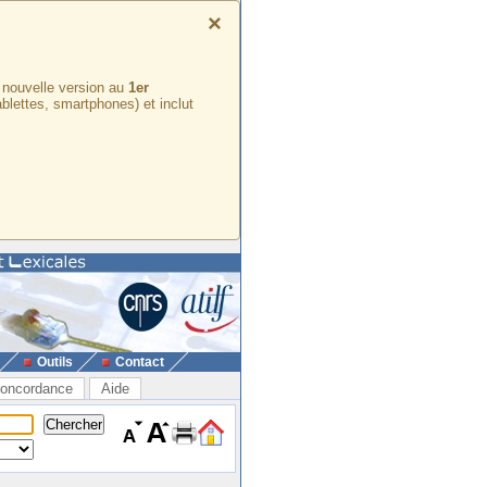
×
e nouvelle version au
1er
ablettes, smartphones) et inclut
Outils
Contact
oncordance
Aide