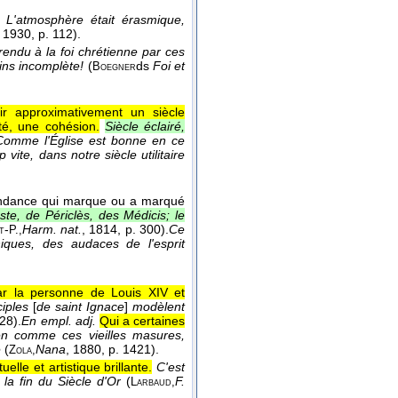
L'atmosphère était érasmique,
, 1930
, p. 112).
endu à la foi chrétienne par ces
ins incomplète!
(
ds
Foi et
Boegner
rir approximativement un siècle
té, une cohésion.
Siècle éclairé,
Comme l'Église est bonne en ce
p vite, dans notre siècle utilitaire
tendance qui marque ou a marqué
ste, de Périclès, des Médicis; le
-
Harm. nat.
, 1814
, p. 300).
Ce
t
P.,
hiques, des audaces de l'esprit
ar la personne de Louis XIV et
ciples
[
de saint Ignace
]
modèlent
 28).
En empl. adj.
Qui a certaines
ien comme ces vieilles masures,
e
(
Nana
, 1880
, p. 1421).
Zola,
lle et artistique brillante.
C'est
 la fin du Siècle d'Or
(
F.
Larbaud,