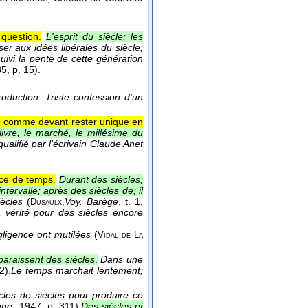
 question.
L'esprit du siècle; les
ser aux idées libérales du siècle,
suivi la pente de cette génération
35
, p. 15).
roduction. Triste confession d'un
é comme devant rester unique en
livre, le marché, le millésime du
ualifié par l'écrivain Claude Anet
ce de temps.
Durant des siècles;
ntervalle; après des siècles de; il
ècles
(
Voy. Barège
, t. 1
,
Dusaulx,
a vérité pour des siècles encore
gligence ont mutilées
(
Vidal de La
paraissent des siècles
.
Dans une
2).
Le temps marchait lentement;
iècles de siècles pour produire ce
mne
, 1947
, p. 311).
Des siècles et