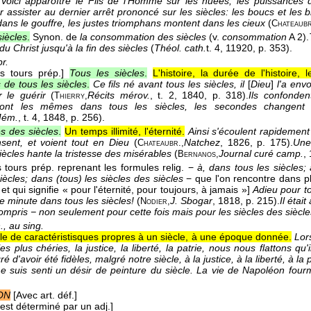
Voici apparoître le Fils de l'Homme sur les nuées; les puissances 
r assister au dernier arrêt prononcé sur les siècles: les boucs et les
dans le gouffre, les justes triomphans montent dans les cieux
(
Chateaubr
siècles
.
Synon. de
la consommation des siècles
(v.
consommation
A 2).
u Christ jusqu'à la fin des siècles
(
Théol. cath.
t. 4, 1
1920
, p. 353).
r.
s tours prép.]
Tous les siècles
.
L'histoire, la durée de l'histoire,
 de tous les siècles
.
Ce fils né avant tous les siècles, il
[
Dieu
]
l'a env
 le guérir
(
Récits mérov.
, t. 2
, 1840
, p. 318).
Ils confonden
Thierry,
sont les mêmes dans tous les siècles, les secondes changent
ém.
, t. 4
, 1848
, p. 256).
es des siècles
.
Un temps illimité, l'éternité.
Ainsi s'écoulent rapidement 
nsent, et voient tout en Dieu
(
Natchez
, 1826
, p. 175).
Une
Chateaubr.,
iècles hante la tristesse des misérables
(
Journal curé camp.
,
Bernanos,
 tours prép. reprenant les formules relig. −
à, dans tous les siècles; 
iècles; dans (tous) les siècles des siècles
− que l'on rencontre dans pl
, et qui signifie « pour l'éternité, pour toujours, à jamais »]
Adieu pour to
e minute dans tous les siècles!
(
J. Sbogar
, 1818
, p. 215).
Il étai
Nodier,
 compris − non seulement pour cette fois mais pour les siècles des siècle
., au sing.
e de caractéristisques propres à un siècle, à une époque donnée.
Lor
s plus chéries, la justice, la liberté, la patrie, nous nous flattons qu'
 d'avoir été fidèles, malgré notre siècle, à la justice, à la liberté, à la 
e suis senti un désir de peinture du siècle. La vie de Napoléon fourm
ON
[Avec art. déf.]
 est déterminé par un adj.]