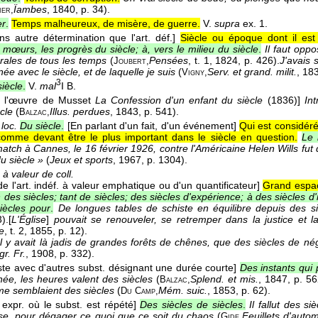
Ïambes
, 1840
, p. 34).
ier,
er
.
Temps malheureux, de misère, de guerre.
V.
supra
ex. 1.
ns autre détermination que l'art. déf.]
Siècle ou époque dont il est
 mœurs, les progrès du siècle; à, vers le milieu du siècle
.
Il faut oppo
rales de tous les temps
(
Pensées
, t. 1
, 1824
, p. 426).
J'avais 
Joubert,
née avec le siècle, et de laquelle je suis
(
Serv. et grand. milit.
, 18
Vigny,
3
iècle
.
V.
mal
I B.
 à l'œuvre de Musset
La Confession d'un enfant du siècle
(1836)]
Int
cle
(
Illus. perdues
, 1843
, p. 541).
Balzac,
 loc.
Du siècle
.
[En parlant d'un fait, d'un événement]
Qui est considér
omme devant être le plus important dans le siècle en question.
Le 
tch à Cannes, le 16 février 1926, contre l'Américaine Helen Wills fut q
u siècle »
(
Jeux et sports
, 1967
, p. 1304).
 à valeur de coll.
e l'art. indéf. à valeur emphatique ou d'un quantificateur]
Grand espa
des siècles; tant de siècles; des siècles d'expérience; à des siècles d'i
siècles pour
.
De longues tables de schiste en équilibre depuis des si
).
[
L'Église
]
pouvait se renouveler, se retremper dans la justice et l
ie
, t. 2
, 1855
, p. 12).
Il y avait là jadis de grandes forêts de chênes, que des siècles de né
r. Fr.
, 1908
, p. 332).
ste avec d'autres subst. désignant une durée courte]
Des instants qui 
inée, les heures valent des siècles
(
Splend. et mis.
, 1847
, p. 56
Balzac,
me semblaient des siècles
(
Mém. suic.
, 1853
, p. 62).
Du Camp,
expr. où le subst. est répété]
Des siècles de siècles
.
Il fallut des s
se, pour dégager ce quoi que ce soit du chaos
(
Feuillets d'auto
Gide,