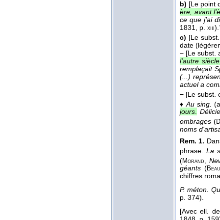
b)
[Le point 
ère, avant l'
ce que j'ai 
1831
, p.
).
xiii
c)
[Le subst
date (légère
−
[Le subst. 
l'autre sièc
remplaçait S
(...) représe
actuel a com
−
[Le subst. 
♦
Au sing.
(a
jours
.
Délici
ombrages
(
D
noms d'artis
Rem. 1.
Dans
phrase.
La s
(
Ne
Morand,
géants
(
Beau
chiffres roma
P. méton.
Qu
p. 374).
[Avec ell. de
1848
, p. 159