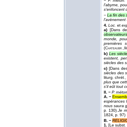
−
P. méton.
l'abyme, pou
s'enfoncent 
−
La fin des 
l'avènement d
4.
Loc.
et
exp
a)
[Dans de
observateurs
monde, pour
premières 
(
M
Chateaubr.,
b)
Les siècl
existent, pe
siècles des s
c)
[Dans des
siècles des s
liturg. chrét.
plus que cett
s'il eût tout
II. −
P. méton
A. −
Ensembl
espérances le
nous saura gré
p. 130).
Je m
1824
, p. 97)
B. −
RELIGI
1.
[Le subst.