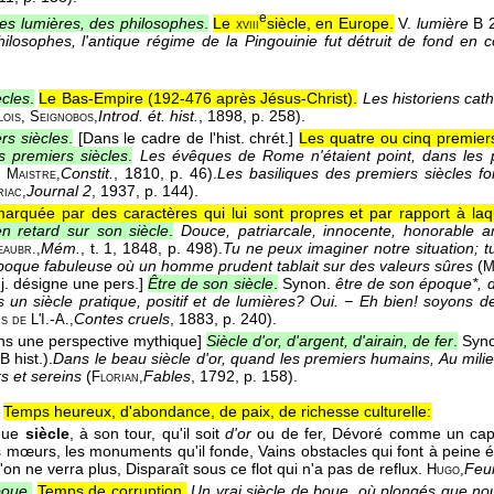
e
des lumières, des philosophes
.
Le
siècle, en Europe.
V.
lumière
B 2
xviii
hilosophes, l'antique régime de la Pingouinie fut détruit de fond en 
ècles
.
Le Bas-Empire (192-476 après Jésus-Christ).
Les historiens cat
Introd. ét. hist.
, 1898
, p. 258).
lois, Seignobos,
rs siècles
.
[Dans le cadre de l'hist. chrét.]
Les quatre ou cinq premiers
s premiers siècles
.
Les évêques de Rome n'étaient point, dans les pr
Constit.
, 1810
, p. 46).
Les basiliques des premiers siècles f
e Maistre,
Journal 2
, 1937
, p. 144).
iac,
rquée par des caractères qui lui sont propres et par rapport à laqu
en retard sur son siècle
.
Douce, patriarcale, innocente, honorable am
Mém.
, t. 1
, 1848
, p. 498).
Tu ne peux imaginer notre situation; tu
eaubr.,
poque fabuleuse où un homme prudent tablait sur des valeurs sûres
(
M
j. désigne une pers.]
Être de son siècle
.
Synon.
être de son époque*, 
 un siècle pratique, positif et de lumières? Oui. − Eh bien! soyons de 
-
Contes cruels
, 1883
, p. 240).
s de L'I.
A.,
ns une perspective mythique]
Siècle d'or, d'argent, d'airain, de fer
.
Syn
B hist.).
Dans le beau siècle d'or, quand les premiers humains, Au mili
s et sereins
(
Fables
, 1792
, p. 158).
Florian,
Temps heureux, d'abondance, de paix, de richesse culturelle:
que
siècle
, à son tour, qu'il soit
d'or
ou de fer, Dévoré comme un cap 
es mœurs, les monuments qu'il fonde, Vains obstacles qui font à peine 
u'on ne verra plus, Disparaît sous ce flot qui n'a pas de reflux.
Feu
Hugo,
boue
.
Temps de corruption.
Un vrai siècle de boue, où plongés que n