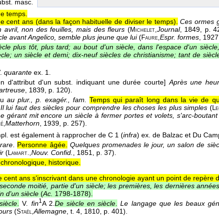
ubst. masc.
e temps.
e cent ans (dans la façon habituelle de diviser le temps).
Ces ormes g
n avril, non des feuilles, mais des fleurs
(
Journal
, 1849
, p. 4
Michelet,
cle avant Angelico, semble plus jeune que lui
(
Espr. formes
, 1927
Faure,
cle plus tôt, plus tard; au bout d'un siècle, dans l'espace d'un siècle,
cle; un siècle et demi; dix-neuf siècles de christianisme; tant de siècle
.
quarante
ex. 1.
on d'attribut d'un subst. indiquant une durée courte]
Après une heur
artreuse
, 1839
, p. 120).
u
au plur., p. exagér., fam.
Temps qui paraît long dans la vie de qu
Il lui faut des siècles pour comprendre les choses les plus simples
(
Le
e gérant mit encore un siècle à fermer portes et volets, s'arc-boutant 
Matterhorn
, 1939
, p. 257).
é,
l. est également à rapprocher de C 1 (
infra
) ex. de Balzac et Du Cam
 rare
.
Personne âgée.
Quelques promenades le jour, un salon de siècl
ir
(
Nouv. Confid.
, 1851
, p. 37).
Lamart.,
 chronologique, historique.
 cent ans s'inscrivant dans une chronologie ayant un point de repère 
seconde moitié, partie d'un siècle; les premières, les dernières années
fin d'un siècle
(
Ac.
1798-1878
).
1
siècle
.
V.
fin
A 2.
De siècle en siècle
.
Le langage que les beaux géni
ours
(
Allemagne
, t. 4
, 1810
, p. 401).
Staël,