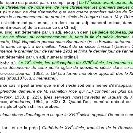
e
de repère est précisé par un compl. prép.]
Le IV
siècle avant, après, de
ère chrétienne, de notre ère, de l'ère chrétienne; les premiers siècles d
dit plus haut, ne doit s'entendre que des quatre premiers siècles de 
Vers le commencement du premier siècle de l'hégire
(
Voy. Orie
Lamart.,
. est déterminé par un adj., un dém. ou un adj. numéral ordinal; dans 
ment inexacte) de la naissance du Christ]
au sing. est déterminé par un adj. et/ou un dém.]
Le siècle nouveau, pa
le; en ce siècle; au commencement, à, vers la fin du siècle dernier
.
parte, Déjà Napoléon perçait sous Bonaparte
(
Feuilles automne
Hugo,
nte dans ce qu'il a de meilleur l'esprit de ce siècle finissant
(
Lemaitre,
mencé le premier jour de l'année 1901 et finira le dernier jour de l'an
est déterminé par un adj. numéral ordinal]
e
e
brév.
s.
).
Le 18
siècle; les philosophes du XVIII
siècle; les hommes 
euse découverte de cette petite église du douzième siècle, dans ce c
Journal
, 1852
, p. 154).
La forme ménétrier apparaît dès le XI
upanloup,
ans
(
Mus.
1976
,
s.v. ménestrel
).
 ce cas, il peut arriver que le mot
siècle
soit omis même s'il n'apparaî
plendide demeure de M. Hamilton Rice qui (...) contient les plus pa
w-York
, 1930, p. 223). [
Des serveurs noirs
]
travestis en laquais du X
, Mandarins
, 1954, p. 533).
2.
Quand l'adj. numéral ordinal est éc
voir
ins plutôt qu'en chiffres arabes.
e
elque chose d'analogue à ce que le XVIII
siècle appelait l'
homme sensi
e
 l'art. et de la prép.]
Cathédrale XVI
siècle, transition de la Renais
).