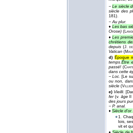
−
Le siècle 
siècle des p
181).
−
Au plur.
♦
Les bas si
Orose)
(
Lang
♦
Les premie
chrétiens de
depuis
(
J. d
Vatican
(
Maur
d)
Époque ma
temps
.
Être 
passé!
(
Chat
dans cette é
−
Loc.
[Le su
ou non, dans
siècle
(
Villier
e)
Vieilli
.
[Da
fer
(v.
âge
II 
des jours pur
−
P. anal.
♦
Siècle d'or
.
1. Cha
lois, s
vit et q
♦
Siècle de 