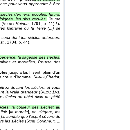
ispose pour vous apprendre à être
siècles derniers, écoulés, futurs,
loignés, les plus reculés
.
Je me
(
Ruines
, 1791
, p. 11).
Le
Volney,
s lointaine où la Terre (...) se
 ceux dont les siècles antérieurs
st.
, 1794
, p. 44).
expérience, la sagesse des siècles
.
aibles et mortelles, l'œuvre des
cles
jusqu'à lui, Il sent, plein d'un
son cœur d'homme.
Chariot
,
Samain,
trez devant les siècles, et vous
ent la vraie grandeur
(
Lys
,
Balzac,
x siècles un objet divin de piété
cles; la couleur des siècles; au
inir
[
la morale
]
, on s'égare; les
9).
Il semble que l'esprit sévère de
rs les siècles
(
Corinne
, t. 1
,
Staël,