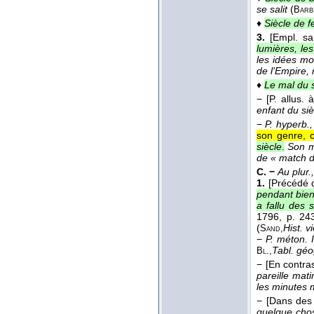
se salit
(
Barb
♦
Siècle de f
3.
[Empl. sa
lumières, les
les idées mo
de l'Empire, 
♦
Le mal du s
−
[P. allus.
enfant du siè
−
P. hyperb.,
son genre, c
siècle
.
Son ma
de « match d
C. −
Au plur.,
1.
[Précédé d
pendant bien 
a fallu des 
1796
, p. 243
(
Hist. v
Sand,
−
P. méton.
Tabl. géog
Bl.,
−
[En contra
pareille mat
les minutes 
−
[Dans des 
quelque cho