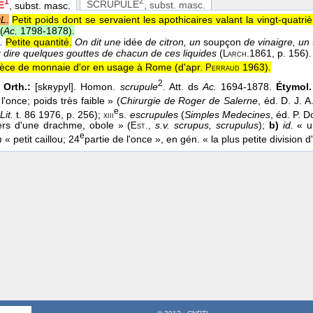
2
1
SCRUPULE
, subst. masc.
E
, subst. masc.
L.
Petit poids dont se servaient les apothicaires valant la vingt-quatri
(
Ac.
1798-1878
).
.
Petite quantité.
On dit une
idée
de citron, un
soupçon
de vinaigre, un
 dire quelques gouttes de chacun de ces liquides
(
1861
, p. 156).
Larch.
pièce de monnaie d'or en usage à Rome (
d'apr.
1963
).
Perraud
2
 Orth.:
[skʀypyl]. Homon.
scrupule
. Att. ds
Ac.
1694-1878.
Étymol.
 l'once; poids très faible » (
Chirurgie de Roger de Salerne
, éd. D. J. 
e
Lit.
t. 86 1976, p. 256);
s.
escrupules
(
Simples Medecines
, éd. P. 
xiii
ers d'une drachme, obole » (
s.v. scrupus, scrupulus
);
b)
id.
« un
Est.,
e
m
« petit caillou; 24
partie de l'once », en gén. « la plus petite division