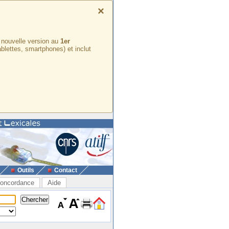
×
e nouvelle version au
1er
ablettes, smartphones) et inclut
Outils
Contact
oncordance
Aide