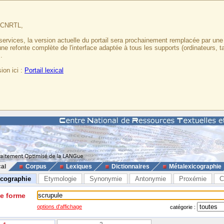
u CNRTL,
services, la version actuelle du portail sera prochainement remplacée par un
 une refonte complète de l'interface adaptée à tous les supports (ordinateurs, t
.
ion ici :
Portail lexical
cal
Corpus
Lexiques
Dictionnaires
Métalexicographie
icographie
Etymologie
Synonymie
Antonymie
Proxémie
C
ne forme
options d'affichage
catégorie :