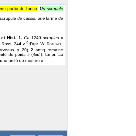
ème partie de l'once.
Un scrupule
scrupule
de cassis, une
larme
de
 et Hist. 1.
Ca
1240
scruples
«
o
A. Ross, 244 v
d'apr. W.
Rothwell
Dorveaux, p. 20);
2.
antiq. romaine
ité de poids » (
ibid.
). Empr. au
 d'une unité de mesure ».