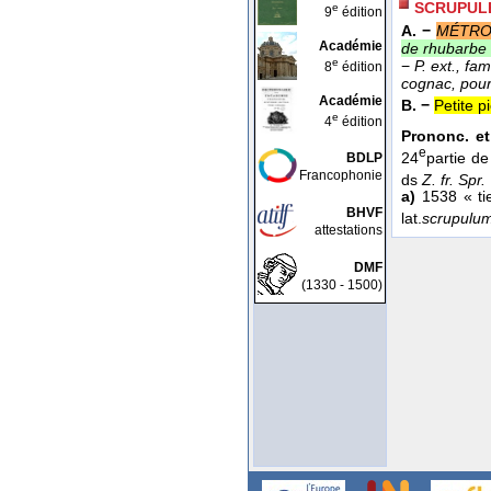
SCRUPUL
e
9
édition
A. −
MÉTRO
Académie
de rhubarbe
e
−
P. ext., fam
8
édition
cognac, pour
Académie
B. −
Petite 
e
4
édition
Prononc. et
e
24
partie de
BDLP
Francophonie
ds
Z. fr. Spr. 
a)
1538 « ti
BHVF
lat.
scrupulu
attestations
DMF
(1330 - 1500)