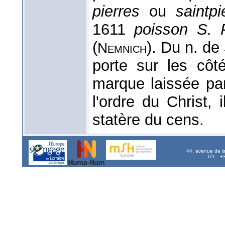
pierres
ou
saintpi
1611
poisson S. P
(
). Du n. de
Nemnich
porte sur les côt
marque laissée par
l'ordre du Christ,
statère du cens.
44, avenue de l
Tél. : 