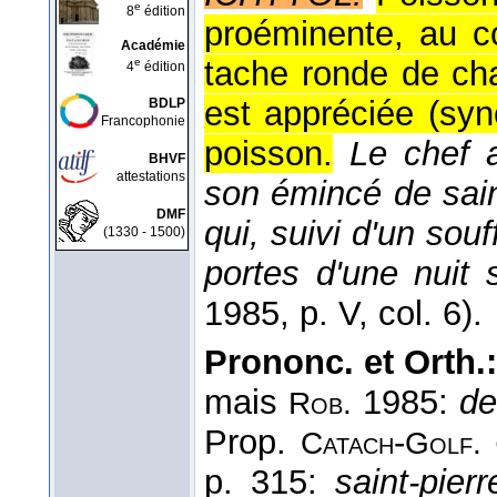
e
8
édition
proéminente, au co
Académie
tache ronde de cha
e
4
édition
est appréciée (sy
BDLP
Francophonie
poisson.
Le chef a
BHVF
attestations
son émincé de sain
DMF
qui, suivi d'un souf
(1330 - 1500)
portes d'une nuit 
1985
, p. V, col. 6).
Prononc. et Orth.
mais
1985:
de
Rob.
Prop.
-
Catach
Golf.
p. 315:
saint-pierr