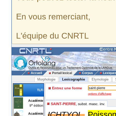
En vous remerciant,
L'équipe du CNRTL
Accueil
Portail lexical
Corpus
Lexique
Morphologie
Lexicographie
Etymologie
Entrez une forme
TLFi
options d'affichage
Académie
SAINT-PIERRE
, subst. masc. inv.
e
9
édition
ICHTYOL.
Poisson
Académie