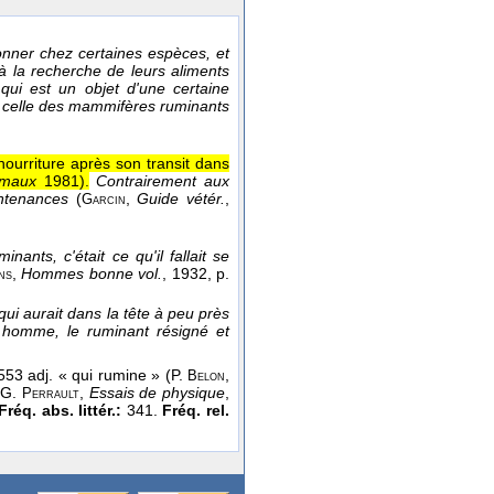
nner chez certaines espèces, et
 la recherche de leurs aliments
qui est un objet d'une certaine
r celle des mammifères ruminants
ourriture après son transit dans
imaux
1981
).
Contrairement aux
ntenances
(
,
Guide vétér.
,
Garcin
ants, c'était ce qu'il fallait se
,
Hommes bonne vol.
, 1932
, p.
ns
i aurait dans la tête à peu près
 homme, le ruminant résigné et
53 adj. « qui rumine » (P.
,
Belon
 (G.
,
Essais de physique
,
Perrault
Fréq. abs. littér.:
341.
Fréq. rel.