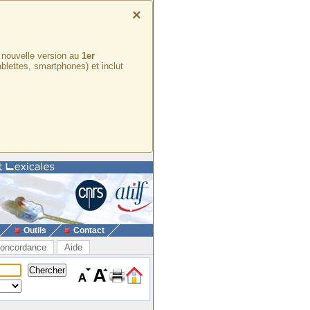
×
e nouvelle version au
1er
ablettes, smartphones) et inclut
Outils
Contact
oncordance
Aide