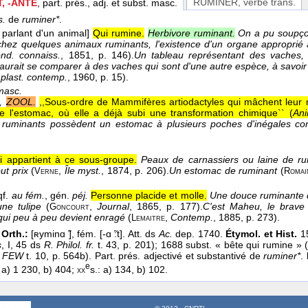
RUMINER
, verbe trans.
, -ANTE
, part. prés., adj. et subst. masc.
s.
de
ruminer*
.
 parlant d'un animal]
Qui rumine.
Herbivore ruminant.
On a pu soupço
ez quelques animaux ruminants, l'existence d'un organe approprié à
nd. connaiss.
, 1851
, p. 146).
Un tableau représentant des vaches, 
aurait se comparer à des vaches qui sont d'une autre espèce, à savoi
 plast. contemp.
, 1960
, p. 15).
masc.
,
ZOOL.
,,Sous-ordre de Mammifères artiodactyles qui mâchent leur n
e l'estomac, où elle a déjà subi une transformation chimique`` (
An
s ruminants possèdent un estomac à plusieurs poches d'inégales co
i appartient à ce sous-groupe.
Peaux de carnassiers ou laine de rumin
ut prix
(
,
Île myst.
, 1874
, p. 206).
Un estomac de ruminant
(
Verne
Romai
qf.
au fém.
, gén.
péj.
Personne placide et molle.
Une douce ruminante qu
une tulipe
(
,
Journal
, 1865
, p. 177).
C'est Maheu, le brave
Goncourt
qui peu à peu devient enragé
(
,
Contemp.
, 1885
, p. 273).
Lemaitre
Orth.:
[ʀyminɑ ̃], fém. [-ɑ ̃:t]. Att. ds
Ac.
dep. 1740.
Étymol. et Hist.
15
s
, I, 45 ds
R. Philol. fr.
t. 43, p. 201); 1688 subst. « bête qui rumine »
.
FEW
t. 10, p. 564b). Part. prés. adjectivé et substantivé de
ruminer*
.
e
: a) 1 230, b) 404;
s.: a) 134, b) 102.
xx