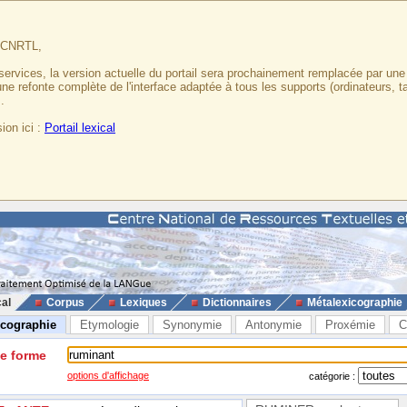
u CNRTL,
services, la version actuelle du portail sera prochainement remplacée par un
 une refonte complète de l'interface adaptée à tous les supports (ordinateurs, t
.
ion ici :
Portail lexical
cal
Corpus
Lexiques
Dictionnaires
Métalexicographie
icographie
Etymologie
Synonymie
Antonymie
Proxémie
C
ne forme
options d'affichage
catégorie :