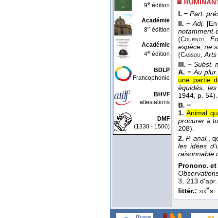
RUMINANT
e
9
édition
I. −
Part. pré
Académie
II. −
Adj.
[En
e
8
édition
notamment ch
(
,
Fo
Cournot
Académie
espèce, ne s
e
4
édition
(
,
Arts
Cassou
III. −
Subst. 
BDLP
A. −
Au plur.
Francophonie
une partie d
équidés, le
BHVF
1944
, p. 54).
attestations
B. −
1.
Animal qu
DMF
procurer à to
(1330 - 1500)
208).
2.
P. anal.
, q
les idées d'
raisonnable 
Prononc. et 
Observation
3, 213 d'apr
e
littér.:
s.
xix