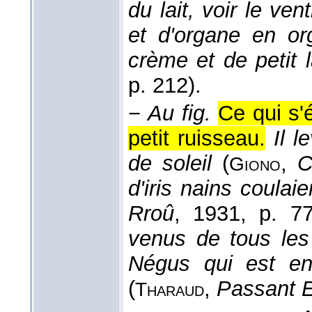
du lait, voir le ven
et d'organe en or
crème et de petit l
p. 212).
−
Au fig.
Ce qui s'
petit ruisseau.
Il 
de soleil
(
,
C
Giono
d'iris nains coulai
Rroû
, 1931
, p. 77
venus de tous les
Négus qui est en
(
,
Passant E
Tharaud