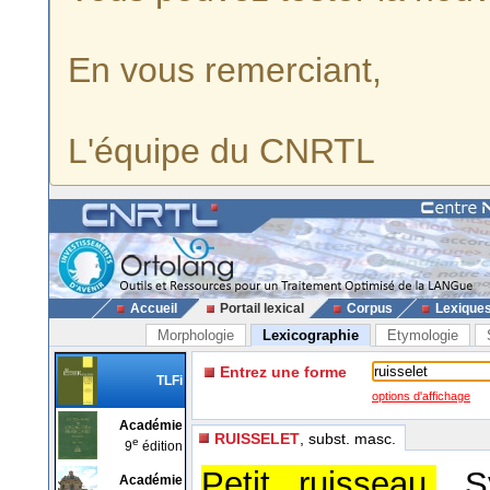
En vous remerciant,
L'équipe du CNRTL
Accueil
Portail lexical
Corpus
Lexique
Morphologie
Lexicographie
Etymologie
Entrez une forme
TLFi
options d'affichage
Académie
RUISSELET
, subst. masc.
e
9
édition
Petit ruisseau.
S
Académie