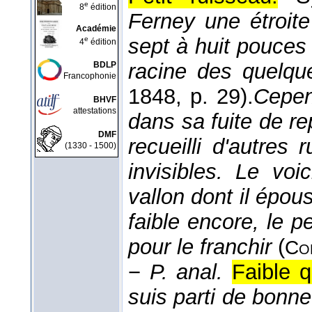
e
8
édition
Ferney une étroite
Académie
sept à huit pouces 
e
4
édition
racine des quelqu
BDLP
Francophonie
1848
, p. 29).
Cepen
BHVF
attestations
dans sa fuite de rep
DMF
recueilli d'autres 
(1330 - 1500)
invisibles. Le vo
vallon dont il épou
faible encore, le p
pour le franchir
(
Co
−
P. anal.
Faible q
suis parti de bonne 