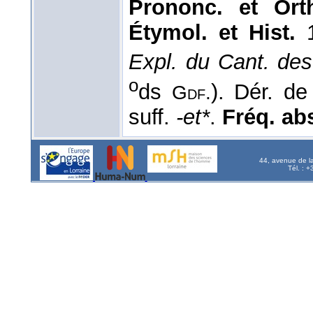
Prononc. et Orth
Étymol. et Hist.
1
Expl. du Cant. des
o
ds
). Dér. d
Gdf.
suff.
-et*
.
Fréq. abs.
44, avenue de l
Tél. : 